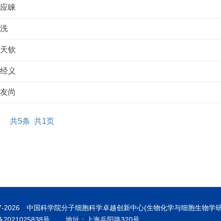
王应睐
朱洗
曹天钦
钮经义
张友尚
共5条 共1页
7-
2026 中国科学院分子细胞科学卓越创新中心(生物化学与细胞生物学
备2021025838号
地址：上海岳阳路320号