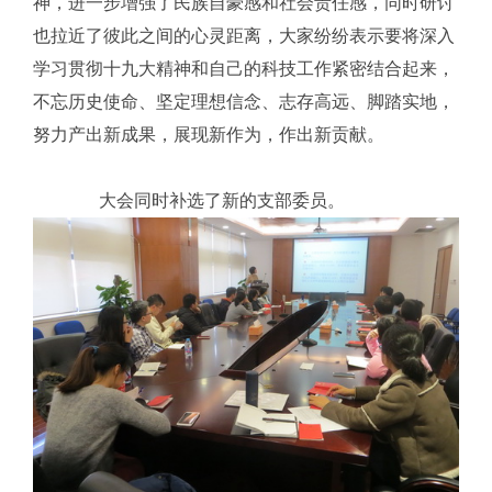
神，进一步增强了民族自豪感和社会责任感，同时研讨
也拉近了彼此之间的心灵距离，大家纷纷表示要将深入
学习贯彻十九大精神和自己的科技工作紧密结合起来，
不忘历史使命、坚定理想信念、志存高远、脚踏实地，
努力产出新成果，展现新作为，作出新贡献。
大会同时补选了新的支部委员。