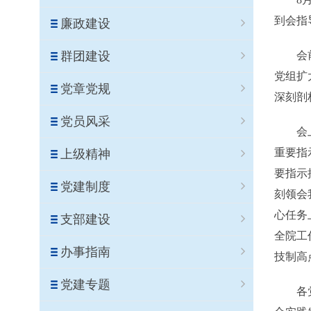
到会指
廉政建设
群团建设
会前，
党组扩
党章党规
深刻剖
党员风采
会上，
重要指
上级精神
要指示
党建制度
刻领会
心任务
支部建设
全院工
办事指南
技制高
党建专题
各党小