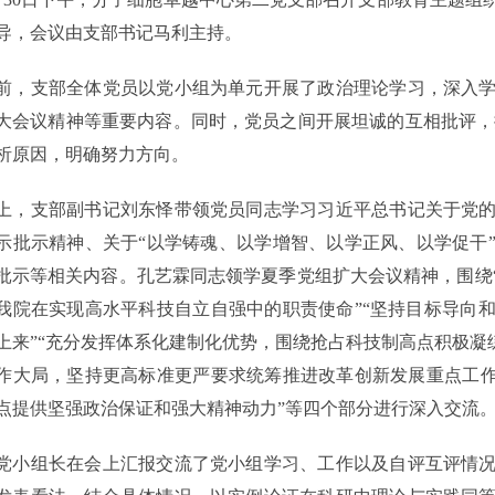
导，会议由支部书记马利主持。
支部全体党员以党小组为单元开展了政治理论学习，深入学
大会议精神等重要内容。同时，党员之间开展坦诚的互相批评，
析原因，明确努力方向。
支部副书记刘东怿带领党员同志学习习近平总书记关于党的
示批示精神、关于“以学铸魂、以学增智、以学正风、以学促干
批示等相关内容。孔艺霖同志领学夏季党组扩大会议精神，围绕
我院在实现高水平科技自立自强中的职责使命”“坚持目标导向
上来”“充分发挥体系化建制化优势，围绕抢占科技制高点积极凝
作大局，坚持更高标准更严要求统筹推进改革创新发展重点工作
点提供坚强政治保证和强大精神动力”等四个部分进行深入交流
组长在会上汇报交流了党小组学习、工作以及自评互评情况