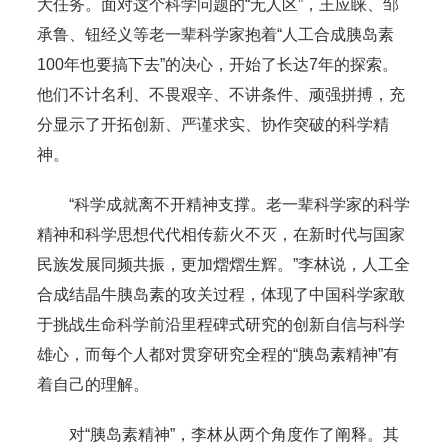
大任务。面对这个科学问题的“无人区”，王应睐、邹
承鲁、钮经义等老一辈科学家抱着“人工合成胰岛素
100年也要搞下去”的决心，开始了长达7年的探索。
他们不计名利、不畏艰辛、不讲条件、顽强拼搏，充
分显示了开拓创新、严谨求实、协作突破的科学精
神。
“科学成就离不开精神支撑。老一辈科学家的科学
精神和科学思想代代相传薪火不灭，在新时代与国家
民族发展同频共振，更加熠熠生辉。”李林说，人工全
合成结晶牛胰岛素的攻关过程，体现了中国科学家敢
于挑战生命科学前沿里程碑式研究的创新自信与科学
雄心，而每个人都对贯穿研究全程的“胰岛素精神”有
着自己的理解。
对“胰岛素精神”，李林从两个角度作了阐释。其