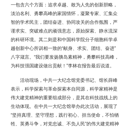
一包含六个方面：追求卓越、敢为人先的创新胆略，
淡泊名利、勇攀高峰的家国情怀，凝聚专家、汇集众
智的学术民主，团结奋进、协同攻关的合作氛围，严
谨求实、突破难点的顽强意志，原始探索、静水流深
的科研环境。其二则是和中国科学院分子细胞科学卓
越创新中心所训相一致的“献身、求实、团结、奋进”
八字箴言。“我们要发扬胰岛素精神，勇攀科技高峰，
为科技强国建设做出贡献！”李林在报告最后说道。
活动现场，中共一大纪念馆党委书记、馆长薛峰
表示，科学探索与革命探索本自同源，科学家精神是
伟大建党精神的重要组成部分，是其在科技战线上的
生动体现。在中共一大纪念馆举办此次活动，展现了
“坚持真理、坚守理想，践行初心、担当使命，不怕牺
牲、英勇斗争，对党忠诚、不负人民”的伟大建党精神