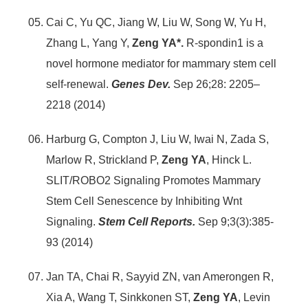
Cai C, Yu QC, Jiang W, Liu W, Song W, Yu H,
Zhang L, Yang Y,
Zeng YA*.
R-spondin1 is a
novel hormone mediator for mammary stem cell
self-renewal.
Genes Dev.
Sep 26;28: 2205–
2218 (2014)
Harburg G, Compton J, Liu W, Iwai N, Zada S,
Marlow R, Strickland P,
Zeng YA
, Hinck L.
SLIT/ROBO2 Signaling Promotes Mammary
Stem Cell Senescence by Inhibiting Wnt
Signaling.
Stem Cell Reports.
Sep 9;3(3):385-
93 (2014)
Jan TA, Chai R, Sayyid ZN, van Amerongen R,
Xia A, Wang T, Sinkkonen ST,
Zeng YA
, Levin