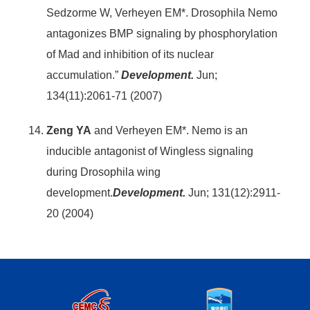
Sedzorme W, Verheyen EM*. Drosophila Nemo
antagonizes BMP signaling by phosphorylation
of Mad and inhibition of its nuclear
accumulation.”
Development.
Jun;
134(11):2061-71 (2007)
Zeng YA
and Verheyen EM*. Nemo is an
inducible antagonist of Wingless signaling
during Drosophila wing
development.
Development.
Jun; 131(12):2911-
20 (2004)