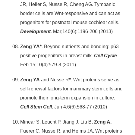
JR, Heller S, Nusse R, Cheng AG. Tympanic
border cells are Wnt-responsive and can act as
progenitors for postnatal mouse cochlear cells.
Development.
Mar;140(6):1196-206 (2013)
Zeng YA*.
Beyond nutrients and bonding: p63-
positive progenitors in breast milk.
Cell Cycle.
Feb 15;10(4):579-8 (2011)
Zeng YA
and Nusse R*. Wnt proteins serve as
self-renewal factors for mammary stem cells and
promote their long-term expansion in culture.
Cell Stem Cell.
Jun 4;6(6):568-77 (2010)
Minear S, Leucht P, Jiang J, Liu B,
Zeng A,
Fuerer C, Nusse R, and Helms JA. Wnt proteins