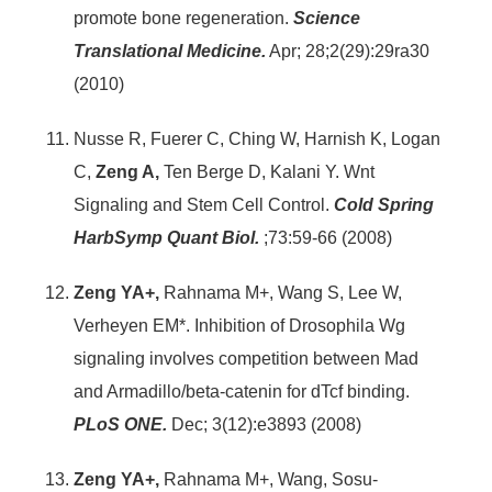
promote bone regeneration.
Science
Translational Medicine.
Apr; 28;2(29):29ra30
(2010)
Nusse R, Fuerer C, Ching W, Harnish K, Logan
C,
Zeng A,
Ten Berge D, Kalani Y. Wnt
Signaling and Stem Cell Control.
Cold Spring
HarbSymp Quant Biol.
;73:59-66 (2008)
Zeng YA+,
Rahnama M+, Wang S, Lee W,
Verheyen EM*. Inhibition of Drosophila Wg
signaling involves competition between Mad
and Armadillo/beta-catenin for dTcf binding.
PLoS ONE.
Dec; 3(12):e3893 (2008)
Zeng YA+,
Rahnama M+, Wang, Sosu-