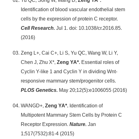
Yu QC, Song W, Wang D,
Zeng YA*.
Identification of blood vascular endothelial stem
cells by the expression of protein C receptor.
Cell Research.
Jul 1. doi: 10.1038/cr.2016.85.
(2016)
Zeng L+, Cai C+, Li S, Yu QC, Wang W, Li Y,
Chen J, Zhu X*,
Zeng YA*.
Essential roles of
Cyclin Y-like 1 and Cyclin Y in dividing Wnt-
responsive mammary stem/progenitor cells.
PLOS Genetics.
May 20;12(5):e1006055 (2016)
WANGD+,
Zeng YA*.
Identification of
Multipotent Mammary Stem Cells by Protein C
Receptor Expression.
Nature.
Jan
1;517(7532):81-4 (2015)