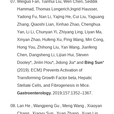
Weiguo Fan, Tianhui Liu, Wen Chen, Seddik
Hammad, Thomas Longerich,Ingrid Hausser,
Yadong Fu, Nan Li, Yajing He, Cui Liu, Yaguang
Zhang, Qiaoshi Lian, Xinhao Zhao, Chenghua
Yan, Li Li, Chunyan Yi, Zhiyang Ling, Liyan Ma,
Xinyan Zhao, Hufeng Xu, Ping Wang, Min Cong,
Hong You, Zhihong Liu, Yan Wang, Jianfeng
Chen, Dangsheng Li, Lijian Hui, Steven
Dooley*, Jinlin Hou*, Jidong Jia* and
Bing Sun
*
(2019). ECM1 Prevents Activation of
Transforming Growth Factor beta, Hepatic
Stellate Cells, and Fibrogenesis in Mice.
Gastroenterology.
2019;157:1352–1367.
Lan He , Wangpeng Gu , Meng Wang , Xiaoyan
Chang , Xiaoyu Sun , Yuan Zhang , Xuan Lin ,