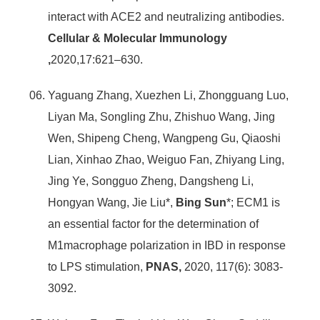
interact with ACE2 and neutralizing antibodies.
Cellular & Molecular Immunology
,
2020,17:621–630.
Yaguang Zhang, Xuezhen Li, Zhongguang Luo,
Liyan Ma, Songling Zhu, Zhishuo Wang, Jing
Wen, Shipeng Cheng, Wangpeng Gu, Qiaoshi
Lian, Xinhao Zhao, Weiguo Fan, Zhiyang Ling,
Jing Ye, Songguo Zheng, Dangsheng Li,
Hongyan Wang, Jie Liu*,
Bing Sun
*; ECM1 is
an essential factor for the determination of
M1macrophage polarization in IBD in response
to LPS stimulation,
PNAS,
2020, 117(6): 3083-
3092.