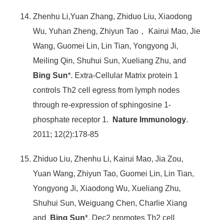
Zhenhu Li,Yuan Zhang, Zhiduo Liu, Xiaodong
Wu, Yuhan Zheng, Zhiyun Tao， Kairui Mao, Jie
Wang, Guomei Lin, Lin Tian, Yongyong Ji,
Meiling Qin, Shuhui Sun, Xueliang Zhu, and
Bing Sun
*. Extra-Cellular Matrix protein 1
controls Th2 cell egress from lymph nodes
through re-expression of sphingosine 1-
phosphate receptor 1.
Nature Immunology
.
2011; 12(2):178-85
Zhiduo Liu, Zhenhu Li, Kairui Mao, Jia Zou,
Yuan Wang, Zhiyun Tao, Guomei Lin, Lin Tian,
Yongyong Ji, Xiaodong Wu, Xueliang Zhu,
Shuhui Sun, Weiguang Chen, Charlie Xiang
and
Bing Sun
*. Dec2 promotes Th2 cell