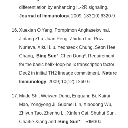
differentiation by enhancing IL-2R signaling.
Journal of Immunolog
y. 2009; 183(10):6320-9
Xuexian O Yang, Pornpimon Angkasekwinai,
Jinfang Zhu, Juan Peng, Zhiduo Liu, Roza
Nurieva, Xikui Liu, Yeonseok Chung, Seon Hee
Chang,
Bing Sun
*, Chen Dong*. Requirement
for the basic helix-loop-helix transcription factor
Dec2 in initial TH2 lineage commitment.
Nature
Immunology
. 2009; 10(12):1260-6
Mude Shi, Weiwen Deng, Enguang Bi, Kairui
Mao, Yongyong Ji, Guomei Lin, Xiaodong Wu,
Zhiyun Tao, Zhenhu Li, Xinfen Cai, Shuhui Sun,
Charlie Xiang and
Bing Sun*
. TRIM30a