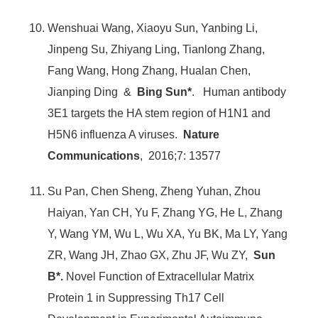
Wenshuai Wang, Xiaoyu Sun, Yanbing Li,
Jinpeng Su, Zhiyang Ling, Tianlong Zhang,
Fang Wang, Hong Zhang, Hualan Chen,
Jianping Ding &
Bing Sun*
. Human antibody
3E1 targets the HA stem region of H1N1 and
H5N6 influenza A viruses.
Nature
Communications
, 2016;7: 13577
Su Pan, Chen Sheng, Zheng Yuhan, Zhou
Haiyan, Yan CH, Yu F, Zhang YG, He L, Zhang
Y, Wang YM, Wu L, Wu XA, Yu BK, Ma LY, Yang
ZR, Wang JH, Zhao GX, Zhu JF, Wu ZY,
Sun
B*.
Novel Function of Extracellular Matrix
Protein 1 in Suppressing Th17 Cell