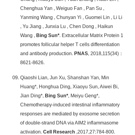
Chenghua Yan , Weiguo Fan , Pan Su ,
Yanming Wang , Chunyan Yi , Guomei Lin , Li Li
, Yu Jiang , Junxia Lu , Chen Dong , Haikun
Wang ,
Bing Sun*
. Extracellular Matrix Protein 1
promotes follicular helper T cells differentiation
and antibody production.
PNAS
, 2018,115(34)：
8621-8626.
Qiaoshi Lian, Jun Xu, Shanshan Yan, Min
Huang*, Honghua Ding, Xiaoyu Sun, Aiwei Bi,
Jian Ding*,
Bing Sun*
, Meiyu Geng*,
Chemotherapy-induced intestinal inflammatory
responses are mediated by exosome secretion
of double-strand DNA via AIM2 inflammasome
activation.
Cell Research
,2017,27:784-800.