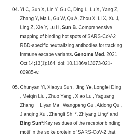
Yi C, Sun X, Lin Y, Gu C, Ding L, Lu X, Yang Z,
Zhang Y, Ma L, Gu W, Qu A, Zhou X, Li X, Xu J,
Ling Z, Xie Y, Lu H,
Sun B
. Comprehensive
mapping of binding hot spots of SARS-CoV-2
RBD-specific neutralizing antibodies for tracking
immune escape variants.
Genome Med
. 2021
Oct 14;13(1):164. doi: 10.1186/s13073-021-
00985-w.
Chunyan Yi, Xiaoyu Sun , Jing Ye, Longfei Ding
, Meiqin Liu , Zhuo Yang , Xiao Lu , Yaguang
Zhang , Liyan Ma , Wangpeng Gu , Aidong Qu ,
Jianqing Xu , Zhengli Shi *, Zhiyang Ling* and
Bing Sun*
;Key residues of the receptor binding
motif in the spike protein of SARS-CoV-2 that