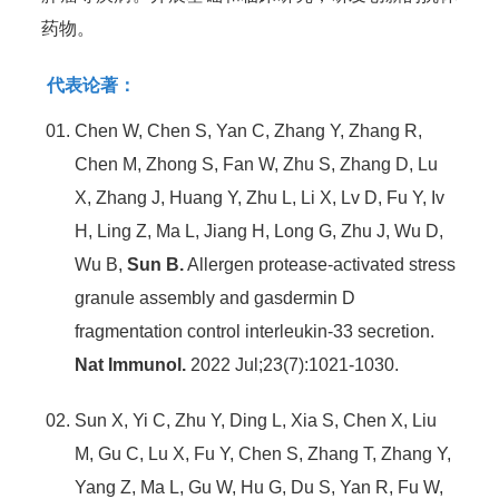
药物。
代表论著：
Chen W, Chen S, Yan C, Zhang Y, Zhang R,
Chen M, Zhong S, Fan W, Zhu S, Zhang D, Lu
X, Zhang J, Huang Y, Zhu L, Li X, Lv D, Fu Y, Iv
H, Ling Z, Ma L, Jiang H, Long G, Zhu J, Wu D,
Wu B,
Sun B.
Allergen protease-activated stress
granule assembly and gasdermin D
fragmentation control interleukin-33 secretion.
Nat Immunol.
2022 Jul;23(7):1021-1030.
Sun X, Yi C, Zhu Y, Ding L, Xia S, Chen X, Liu
M, Gu C, Lu X, Fu Y, Chen S, Zhang T, Zhang Y,
Yang Z, Ma L, Gu W, Hu G, Du S, Yan R, Fu W,