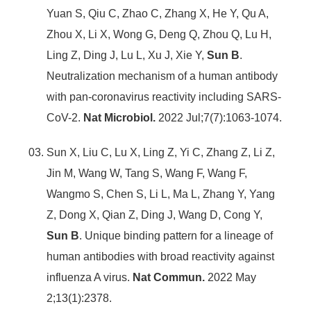
Yuan S, Qiu C, Zhao C, Zhang X, He Y, Qu A,
Zhou X, Li X, Wong G, Deng Q, Zhou Q, Lu H,
Ling Z, Ding J, Lu L, Xu J, Xie Y,
Sun B
.
Neutralization mechanism of a human antibody
with pan-coronavirus reactivity including SARS-
CoV-2.
Nat Microbiol.
2022 Jul;7(7):1063-1074.
Sun X, Liu C, Lu X, Ling Z, Yi C, Zhang Z, Li Z,
Jin M, Wang W, Tang S, Wang F, Wang F,
Wangmo S, Chen S, Li L, Ma L, Zhang Y, Yang
Z, Dong X, Qian Z, Ding J, Wang D, Cong Y,
Sun B
. Unique binding pattern for a lineage of
human antibodies with broad reactivity against
influenza A virus.
Nat Commun.
2022 May
2;13(1):2378.