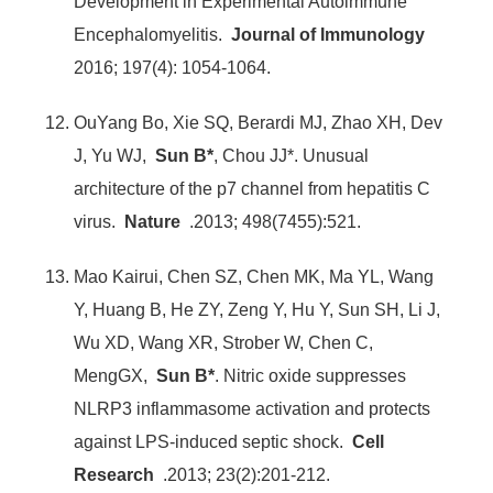
Development in Experimental Autoimmune
Encephalomyelitis.
Journal of Immunology
2016; 197(4): 1054-1064.
OuYang Bo, Xie SQ, Berardi MJ, Zhao XH, Dev
J, Yu WJ,
Sun B*
, Chou JJ*. Unusual
architecture of the p7 channel from hepatitis C
virus.
Nature
.2013; 498(7455):521.
Mao Kairui, Chen SZ, Chen MK, Ma YL, Wang
Y, Huang B, He ZY, Zeng Y, Hu Y, Sun SH, Li J,
Wu XD, Wang XR, Strober W, Chen C,
MengGX,
Sun B*
. Nitric oxide suppresses
NLRP3 inflammasome activation and protects
against LPS-induced septic shock.
Cell
Research
.2013; 23(2):201-212.