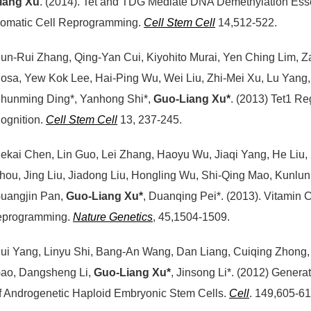
iang Xu
. (2014). Tet and TDG Mediate DNA Demethylation Essen
omatic Cell Reprogramming.
Cell Stem Cell
14,512-522.
un-Rui Zhang, Qing-Yan Cui, Kiyohito Murai, Yen Ching Lim, Z
osa, Yew Kok Lee, Hai-Ping Wu, Wei Liu, Zhi-Mei Xu, Lu Yang,
hunming Ding*, Yanhong Shi*,
Guo-Liang Xu*
. (2013) Tet1 R
ognition.
Cell Stem Cell
13, 237-245.
iekai Chen, Lin Guo, Lei Zhang, Haoyu Wu, Jiaqi Yang, He Liu
hou, Jing Liu, Jiadong Liu, Hongling Wu, Shi-Qing Mao, Kunlun 
uangjin Pan,
Guo-Liang Xu*
, Duanqing Pei*. (2013). Vitamin C
eprogramming.
Nature Genetics
, 45,1504-1509.
ui Yang, Linyu Shi, Bang-An Wang, Dan Liang, Cuiqing Zhong, 
ao, Dangsheng Li,
Guo-Liang Xu*
, Jinsong Li*. (2012) Genera
f Androgenetic Haploid Embryonic Stem Cells.
Cell
. 149,605-61