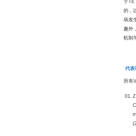
于T
的，
病发
趣外
机制
代表
所有
Z
C
m
(