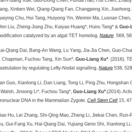
ian-Huang Xue, Guo-Dong Chen, Fuhua Hao, Hui Chen, Zhaoy
ang, Xinben Wei, Qiang-Qiang Fan, Changpeng Xin, Jiaohong
ueying Chu, Hui Tang, Huiyong Yin, Weimin Ma, Luonan Chen, 
en Liu, Zheng-Jiang Zhu, Kaiyao Huang*, Huiru Tang* &
Guo-L
odification catalyzed by an algal TET homolog.
Nature
569, 58
ai-Qiang Dai, Bang-An Wang, Lu Yang, Jia-Jia Chen, Guo-Chu
. Chapman, Fuchou Tang, Xin Sun*,
Guo-Liang Xu*
. (2016). 
astrulation by regulating Lefty-Nodal signalling.
Nature
538, 528
an Guo, Xianlong Li, Dan Liang, Tong Li, Ping Zhu, Hongshan
.Walsh, Jinsong Li*, Fuchou Tang*,
Guo-Liang Xu*
.(2014). Ac
ronuclear DNA in the Mammalian Zygote.
Cell Stem Cell
15, 47
iao Hu, Lei Zhang, Shi-Qing Mao, Zheng Li, Jiekai Chen, Run
iu, Gui-Fang Xu, Hai-Qiang Dai, Yujiang Geno Shi, Xianlong L