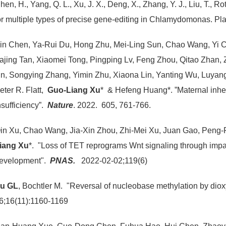
hen, H., Yang, Q. L., Xu, J. X., Deng, X., Zhang, Y. J., Liu, T., Ro
or multiple types of precise gene-editing in Chlamydomonas. Pla
in Chen, Ya-Rui Du, Hong Zhu, Mei-Ling Sun, Chao Wang, Yi 
ajing Tan, Xiaomei Tong, Pingping Lv, Feng Zhou, Qitao Zhan, 
in, Songying Zhang, Yimin Zhu, Xiaona Lin, Yanting Wu, Luyan
eter R. Flatt,
Guo-Liang Xu
* & Hefeng Huang*. ”Maternal inher
nsufficiency”.
Nature
. 2022.
605, 761-766.
in Xu, Chao Wang, Jia-Xin Zhou, Zhi-Mei Xu, Juan Gao, Peng-
iang Xu
*. "Loss of TET reprograms Wnt signaling through impa
evelopment".
PNAS.
2022-02-02;119(6)
u GL
, Bochtler M. "Reversal of nucleobase methylation by di
6;16(11):1160-1169