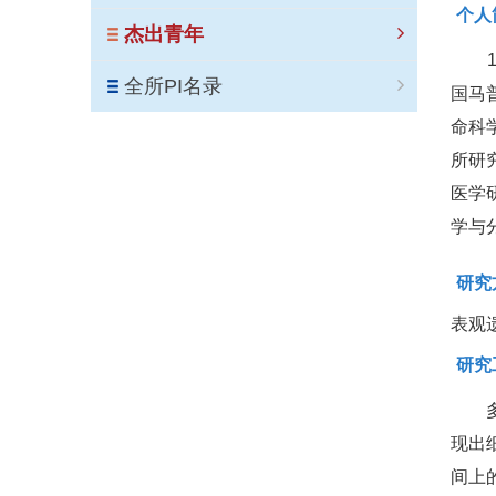
个人
杰出青年
198
全所PI名录
国马普
命科学
所研
医学研
学与
研究
表观
研究
现出
间上