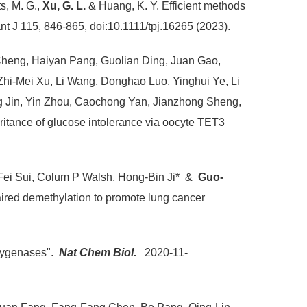
ts, M. G.,
Xu, G. L.
& Huang, K. Y. Efficient methods
nt J 115, 846-865, doi:10.1111/tpj.16265 (2023).
Cheng, Haiyan Pang, Guolian Ding, Juan Gao,
Zhi-Mei Xu, Li Wang, Donghao Luo, Yinghui Ye, Li
g Jin, Yin Zhou, Caochong Yan, Jianzhong Sheng,
itance of glucose intolerance via oocyte TET3
Fei Sui, Colum P Walsh, Hong-Bin Ji* &
Guo-
ired demethylation to promote lung cancer
oxygenases".
Nat Chem Biol.
2020-11-