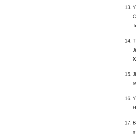
Y
C
T
T
J
X
J
r
Y
H
B
m