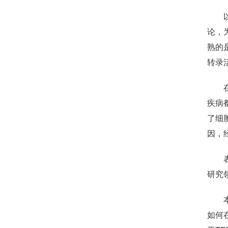
论，
熟的
转录
疾病
了细
因，
研究
如何