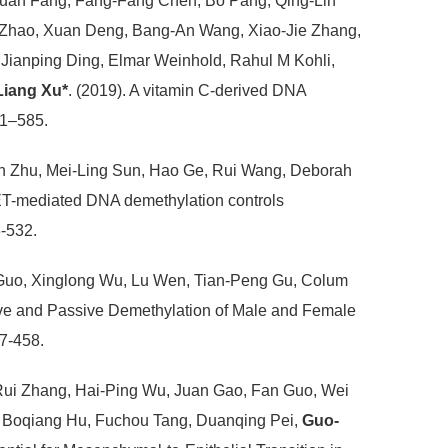
uan Fang, Fang-Fang Chen, Bo Pang, Qing-Lin
 Zhao, Xuan Deng, Bang-An Wang, Xiao-Jie Zhang,
Jianping Ding, Elmar Weinhold, Rahul M Kohli,
iang Xu*
. (2019). A vitamin C-derived DNA
1–585.
n Zhu, Mei-Ling Sun, Hao Ge, Rui Wang, Deborah
TET-mediated DNA demethylation controls
-532.
 Guo, Xinglong Wu, Lu Wen, Tian-Peng Gu, Colum
tive and Passive Demethylation of Male and Female
7-458.
-Rui Zhang, Hai-Ping Wu, Juan Gao, Fan Guo, Wei
i, Boqiang Hu, Fuchou Tang, Duanqing Pei,
Guo-