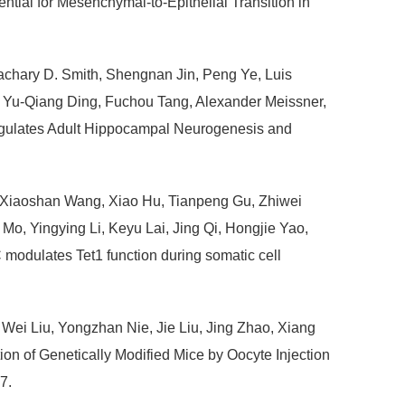
tial for Mesenchymal-to-Epithelial Transition in
achary D. Smith, Shengnan Jin, Peng Ye, Luis
 Yu-Qiang Ding, Fuchou Tang, Alexander Meissner,
egulates Adult Hippocampal Neurogenesis and
, Xiaoshan Wang, Xiao Hu, Tianpeng Gu, Zhiwei
Mo, Yingying Li, Keyu Lai, Jing Qi, Hongjie Yao,
 modulates Tet1 function during somatic cell
Wei Liu, Yongzhan Nie, Jie Liu, Jing Zhao, Xiang
tion of Genetically Modified Mice by Oocyte Injection
7.