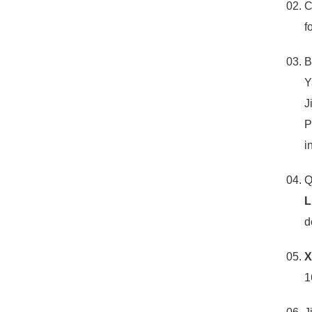
C
f
B
Y
J
P
i
Q
L
d
X
1