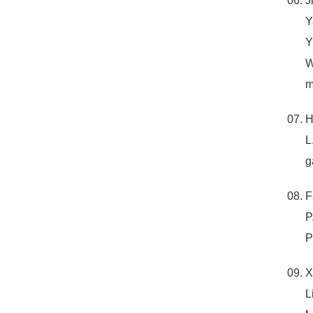
J
Y
Y
W
m
H
L
g
F
P
P
X
L