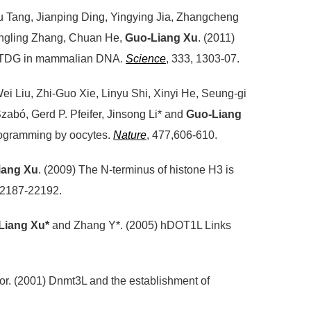
u Tang, Jianping Ding, Yingying Jia, Zhangcheng
angling Zhang, Chuan He,
Guo-Liang Xu
. (2011)
 by TDG in mammalian DNA.
Science
, 333, 1303-07.
 Liu, Zhi-Guo Xie, Linyu Shi, Xinyi He, Seung-gi
zabó, Gerd P. Pfeifer, Jinsong Li* and
Guo-Liang
programming by oocytes.
Nature
, 477,606-610.
iang Xu
. (2009) The N-terminus of histone H3 is
2187-22192.
Liang Xu*
and Zhang Y*. (2005) hDOT1L Links
stor. (2001) Dnmt3L and the establishment of