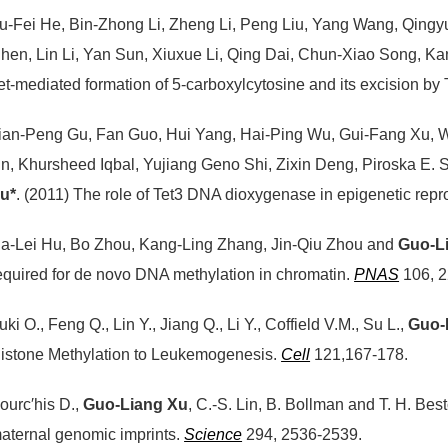
u-Fei He, Bin-Zhong Li, Zheng Li, Peng Liu, Yang Wang, Qingy
hen, Lin Li, Yan Sun, Xiuxue Li, Qing Dai, Chun-Xiao Song, K
et-mediated formation of 5-carboxylcytosine and its excision
ian-Peng Gu, Fan Guo, Hui Yang, Hai-Ping Wu, Gui-Fang Xu, Wei
in, Khursheed Iqbal, Yujiang Geno Shi, Zixin Deng, Piroska E. S
u*
. (2011) The role of Tet3 DNA dioxygenase in epigenetic re
ia-Lei Hu, Bo Zhou, Kang-Ling Zhang, Jin-Qiu Zhou and
Guo-L
equired for de novo DNA methylation in chromatin.
PNAS
106, 2
uki O., Feng Q., Lin Y., Jiang Q., Li Y., Coffield V.M., Su L.,
Guo-
istone Methylation to Leukemogenesis.
Cell
121,167-178.
ourc′his D.,
Guo-Liang Xu
, C.-S. Lin, B. Bollman and T. H. Be
aternal genomic imprints.
Science
294, 2536-2539.