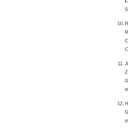
L
S
R
R
C
C
J
Z
G
r
H
G
o