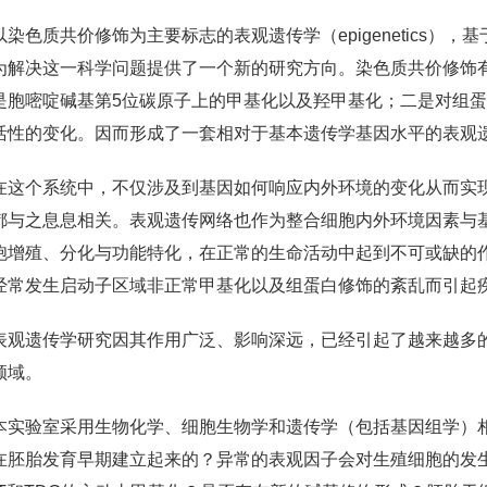
以染色质共价修饰为主要标志的表观遗传学（epigenetics
为解决这一科学问题提供了一个新的研究方向。染色质共价修饰有
是胞嘧啶碱基第5位碳原子上的甲基化以及羟甲基化；二是对组
活性的变化。因而形成了一套相对于基本遗传学基因水平的表观
在这个系统中，不仅涉及到基因如何响应内外环境的变化从而实
都与之息息相关。表观遗传网络也作为整合细胞内外环境因素与
胞增殖、分化与功能特化，在正常的生命活动中起到不可或缺的
经常发生启动子区域非正常甲基化以及组蛋白修饰的紊乱而引起
表观遗传学研究因其作用广泛、影响深远，已经引起了越来越多
领域。
本实验室采用生物化学、细胞生物学和遗传学（包括基因组学）相
在胚胎发育早期建立起来的？异常的表观因子会对生殖细胞的发