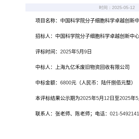
时间：2025-05-12
项目名称：中国科学院分子细胞科学卓越创新
招标人：中国科学院分子细胞科学卓越创新中
评标时间：
2025
年
5
月
9
日
中标人：上海九亿禾废旧物资回收有限公司
中标金额：
6800
元（人民币：陆仟捌佰元整）
本评标结果公示期为
2025
年
5
月
12
日至
2025
年
5
联系人：张老师、陈老师；电话：
021-5492141