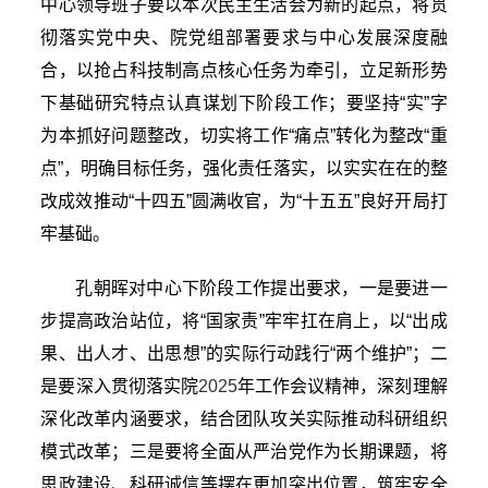
中心领导班子要以本次民主生活会为新的起点，将贯
彻落实党中央、院党组部署要求与中心发展深度融
合，以抢占科技制高点核心任务为牵引，立足新形势
下基础研究特点认真谋划下阶段工作；要坚持“实”字
为本抓好问题整改，切实将工作“痛点”转化为整改“重
点”，明确目标任务，强化责任落实，以实实在在的整
改成效推动“十四五”圆满收官，为“十五五”良好开局打
牢基础。
孔朝晖对中心下阶段工作提出要求，一是要进一
步提高政治站位，将“国家责”牢牢扛在肩上，以“出成
果、出人才、出思想”的实际行动践行“两个维护”；二
是要深入贯彻落实院
2025
年工作会议精神，深刻理解
深化改革内涵要求，结合团队攻关实际推动科研组织
模式改革；三是要将全面从严治党作为长期课题，将
思政建设、科研诚信等摆在更加突出位置，筑牢安全