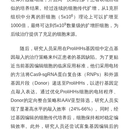
似的培养结果。经过连续的细胞传代扩增，从1克肝
6
组织中分离的肝细胞（5x10
）理论上可以扩增至
9
1000倍，最终可达到5x10
数量级的扩增肝细胞，为
后续治疗提供了充足的细胞来源。
随后，研究人员采用在ProliHHs基因组中定点基
因敲入的治疗策略来纠正患者的基因缺陷。为了更贴
近当前基因编辑细胞的临床应用标准，他们采用电转
的方法将Cas9-sgRNA蛋白复合体（RNPs）和外源
基因片段（Donor）递送至ProliHHs，以进行基因定
点敲入表达。通过优化ProliHHs细胞的电转程序、
Donor的定向整合策略和AAV亚型筛选，研究人员实
现了显著高水平的敲入效率（24%-66%）。同时，经
过基因编辑的细胞传代培养后，细胞保持相对稳定编
辑效率。此外，研究人员还尝试富集基因编辑后的