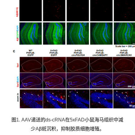
图
1. AAV
递送的
ds-cRNA
在
5xFAD
小鼠海马组织中减
少
A
β
斑沉积，抑制胶质细胞增殖。