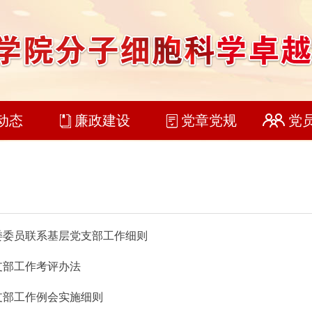
动态
廉政建设
党章党规
党
委委员联系基层党支部工作细则
支部工作考评办法
支部工作例会实施细则