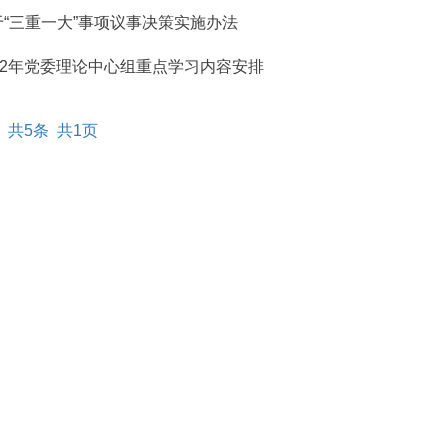
于“三重一大”事项议事决策实施办法
022年党委理论中心组重点学习内容安排
共5条 共1页