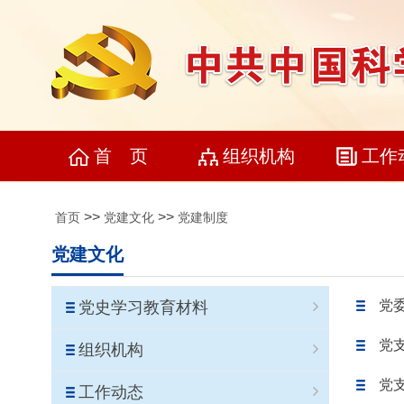
首 页
组织机构
工作
>>
>>
首页
党建文化
党建制度
党建文化
党
党史学习教育材料
党
组织机构
党
工作动态