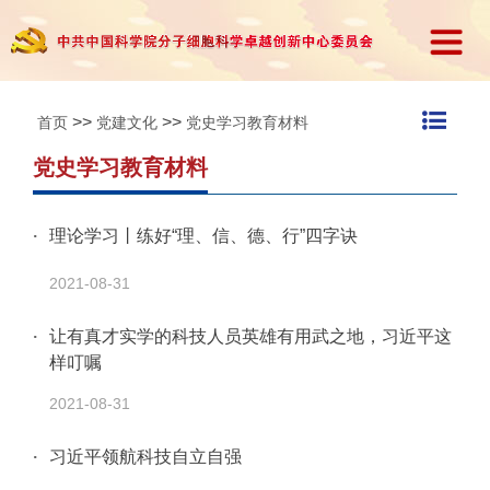
>>
>>
首页
党建文化
党史学习教育材料
党史学习教育材料
理论学习丨练好“理、信、德、行”四字诀
2021-08-31
让有真才实学的科技人员英雄有用武之地，习近平这
样叮嘱
2021-08-31
习近平领航科技自立自强