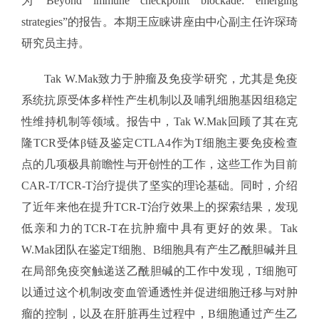
为“Beyond immune checkpoint blockade: emerging
strategies”的报告。本期王应睐讲座由中心副主任许琛琦
研究员主持。
Tak W.Mak致力于肿瘤及免疫学研究，尤其是免疫
系统抗原受体多样性产生机制以及哺乳细胞基因组稳定
性维持机制等领域。报告中，Tak W.Mak回顾了其在克
隆TCR受体β链及鉴定CTLA4作为T细胞主要免疫检查
点的几项极具前瞻性与开创性的工作，这些工作为目前
CAR-T/TCR-T治疗提供了坚实的理论基础。同时，介绍
了近年来他在提升TCR-T治疗效果上的探索结果，发现
低亲和力的TCR-T在抗肿瘤中具有更好的效果。Tak
W.Mak团队在鉴定T细胞、B细胞具有产生乙酰胆碱并且
在局部免疫突触递送乙酰胆碱的工作中发现，T细胞可
以通过这个机制改变血管通透性并促进细胞迁移与对肿
瘤的控制，以及在肝脏再生过程中，B细胞通过产生乙