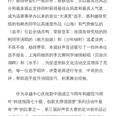
行》获得评委们一致好评，斩获冠军，并以最高台风总
分和最多观众支持同时获得最佳台风奖和最具人气奖，
成为该赛事举办以来的首位“大满贯”选手。惠利健研究
组的包树杰同学以高难度作品《山海》和气势恢弘的
《追寻》引起全场共鸣，荣获亚军；徐国良研究组的田
刚同学演唱的《南方姑娘》和《少年锦时》温柔淡然，
不疾不徐，稳得季军。本届好声音还吸引了一些外单位
选手报名，上海药物所的李元卿同学倾情献唱《贝加尔
湖畔》和《水手》，为促进所际文化活动交流增添了亮
色。每一位选手唱毕，评委老师进行专业、中肯的点
评，帮助选手提升演唱技巧、积累舞台经验。
作为卓越中心庆祝新中国成立70周年和建院70周
年“科技报国七十载，创新支撑强国梦”系列活动中最
有“声”的比赛之一，第三届好声音大赛的近50首作品让