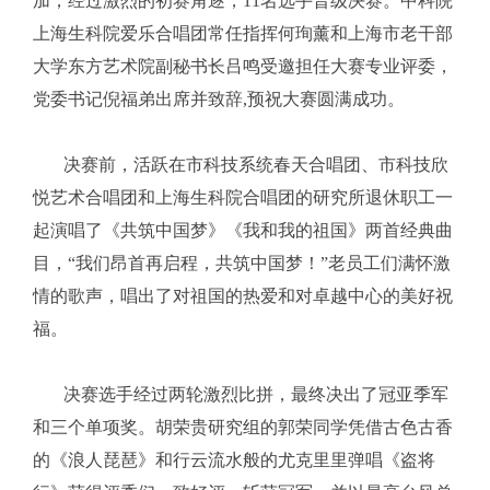
加，经过激烈的初赛角逐，11名选手晋级决赛。中科院
上海生科院爱乐合唱团常任指挥何珣薰和上海市老干部
大学东方艺术院副秘书长吕鸣受邀担任大赛专业评委，
党委书记倪福弟出席并致辞,预祝大赛圆满成功。
决赛前，活跃在市科技系统春天合唱团、市科技欣
悦艺术合唱团和上海生科院合唱团的研究所退休职工一
起演唱了《共筑中国梦》《我和我的祖国》两首经典曲
目，“我们昂首再启程，共筑中国梦！”老员工们满怀激
情的歌声，唱出了对祖国的热爱和对卓越中心的美好祝
福。
决赛选手经过两轮激烈比拼，最终决出了冠亚季军
和三个单项奖。胡荣贵研究组的郭荣同学凭借古色古香
的《浪人琵琶》和行云流水般的尤克里里弹唱《盗将