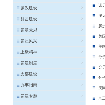
诺贝
廉政建设
澳大
群团建设
脚
党章党规
美国
党员风采
美国
上级精神
分
党建制度
分
支部建设
分
办事指南
美
党建专题
九