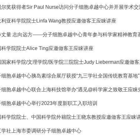
尔奖获得者Sir Paul Nurse访问分子细胞卓越中心并开展学术交
利亚科学院院士Linfa Wang教授应邀做客王应睐讲座
步丈量 志向远方——分子细胞卓越中心青年参与科学家精神教育基地C
科学院院士Alice Ting应邀做客王应睐讲座
国家科学院/文理学院/医学院三院院士Judy Lieberman应邀
子细胞卓越中心胰岛素综合展厅获授“九三学社全国传统教育基地”
子细胞卓越中心联合上海科技馆举办“遇见@科学家之致敬王应睐
子细胞卓越中心举行2023年度新职工入职培训
国科学院院士、中国科学院外籍院士王晓东教授应邀做客王应睐
三学社上海市委调研分子细胞卓越中心