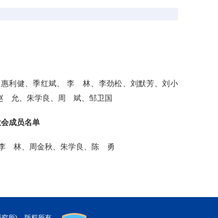
惠利健、季红斌、 李 林、李劲松、刘默芳、刘小
赵 允、朱学良、周 斌、邹卫国
大会成员名单
李 林、周金秋、朱学良、陈 勇
研究所) 版权所有