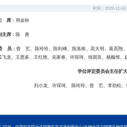
时间：2020-11-03
主 席
：周金秋
副主席
：陈 勇
委 员
：曾 艺、陈玲玲、陈剑峰、陈洛南、高大明、葛高翔、
孟飞龙、王恩多、王红艳、吴家睿、许琛琦、徐国良、杨巍维、
学位评定委员会主任扩
刘小龙、许琛琦、 陈玲玲、曾 艺、李劲松、
7-
2026 中国科学院分子细胞科学卓越创新中心(生物化学与细胞生物学