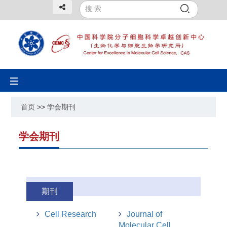
Toggle
navigation
首页
>>
学会期刊
学会期刊
期刊
Cell Research
Journal of
Molecular Cell