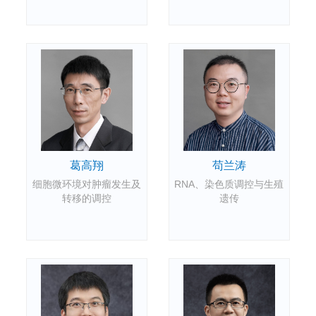
苟兰涛
葛高翔
RNA、染色质调控与生殖
细胞微环境对肿瘤发生及
遗传
转移的调控