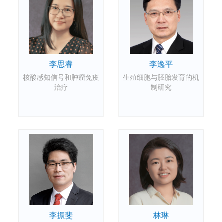
李逸平
李思睿
生殖细胞与胚胎发育的机
核酸感知信号和肿瘤免疫
制研究
治疗
李振斐
林琳