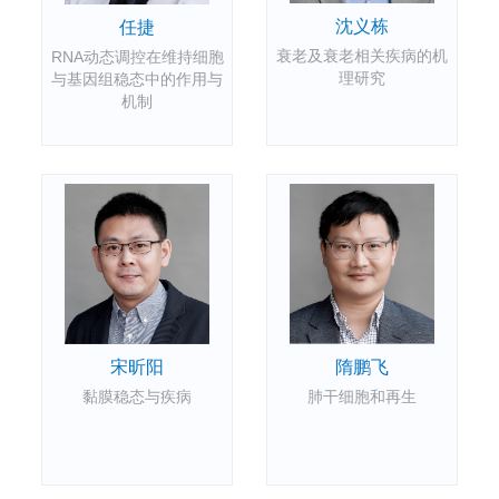
沈义栋
任捷
衰老及衰老相关疾病的机
RNA动态调控在维持细胞
理研究
与基因组稳态中的作用与
机制
宋昕阳
隋鹏飞
黏膜稳态与疾病
肺干细胞和再生