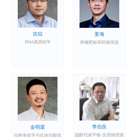
吉喆
姜海
RNA基因组学
肿瘤靶标和药物筛选
李伯良
金明梁
固醇代谢平衡-生理病理调
结构免疫学与抗体功能优