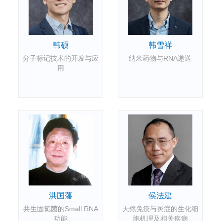
韩雪祥
韩硕
纳米药物与RNA递送
分子标记技术的开发与应
用
洪国藩
侯法建
共生固氮菌的Small RNA
天然免疫与炎症的生化细
功能
胞机理及相关疾病