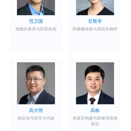
范卫国
甘斯亭
细胞外基质与肝脏疾病
肿瘤脑转移与系统生物学
高大明
高栋
癌症信号转导与代谢
类器官构建与肿瘤等疾病
研究