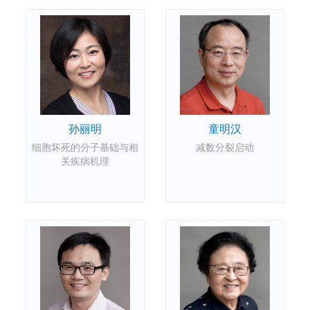
童明汉
孙丽明
减数分裂启动
细胞坏死的分子基础与相
关疾病机理