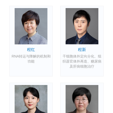
程新
程红
干细胞体外定向分化、组
RNA转运与降解的机制和
织器官体外再造、糖尿病
功能
及肝病细胞治疗