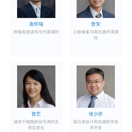
曾安
袁怀瑞
心脏修复与再生微环境调
肿瘤表观遗传与代谢调控
控
曾艺
张少庆
成体干细胞的信号调控及
蛋白质设计和生物医学技
癌症发生
术开发