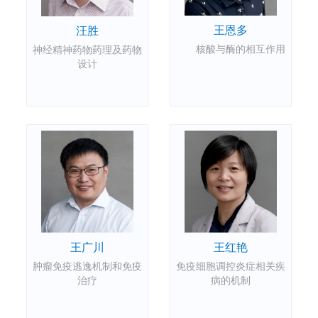
王恩多
汪胜
核酸与酶的相互作用
神经精神药物药理及药物
设计
王红艳
王广川
免疫细胞调控炎症相关疾
肿瘤免疫逃逸机制和免疫
病的机制
治疗