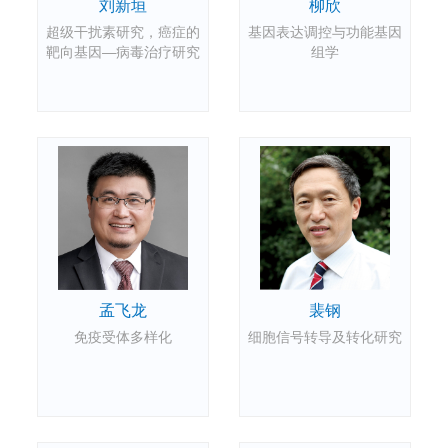
刘新垣
柳欣
超级干扰素研究，癌症的
基因表达调控与功能基因
靶向基因―病毒治疗研究
组学
孟飞龙
裴钢
免疫受体多样化
细胞信号转导及转化研究