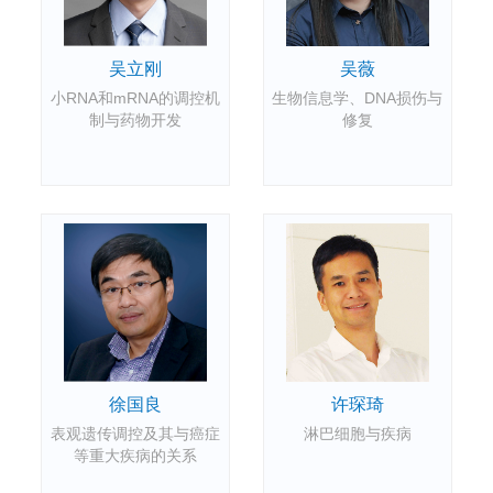
吴薇
吴立刚
生物信息学、DNA损伤与
小RNA和mRNA的调控机
修复
制与药物开发
徐国良
许琛琦
表观遗传调控及其与癌症
淋巴细胞与疾病
等重大疾病的关系