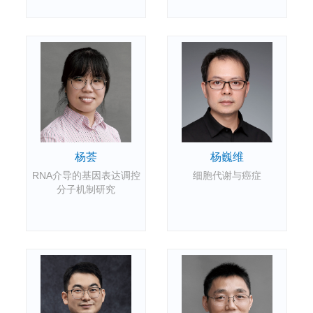
杨荟
杨巍维
RNA介导的基因表达调控
细胞代谢与癌症
分子机制研究