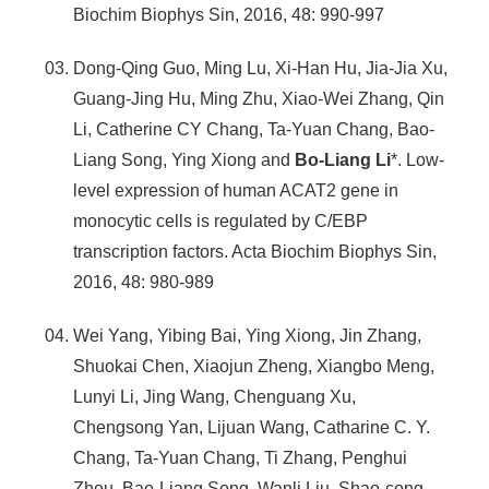
Biochim Biophys Sin, 2016, 48: 990-997
Dong-Qing Guo, Ming Lu, Xi-Han Hu, Jia-Jia Xu,
Guang-Jing Hu, Ming Zhu, Xiao-Wei Zhang, Qin
Li, Catherine CY Chang, Ta-Yuan Chang, Bao-
Liang Song, Ying Xiong and
Bo-Liang Li
*. Low-
level expression of human ACAT2 gene in
monocytic cells is regulated by C/EBP
transcription factors. Acta Biochim Biophys Sin,
2016, 48: 980-989
Wei Yang, Yibing Bai, Ying Xiong, Jin Zhang,
Shuokai Chen, Xiaojun Zheng, Xiangbo Meng,
Lunyi Li, Jing Wang, Chenguang Xu,
Chengsong Yan, Lijuan Wang, Catharine C. Y.
Chang, Ta-Yuan Chang, Ti Zhang, Penghui
Zhou, Bao-Liang Song, Wanli Liu, Shao-cong