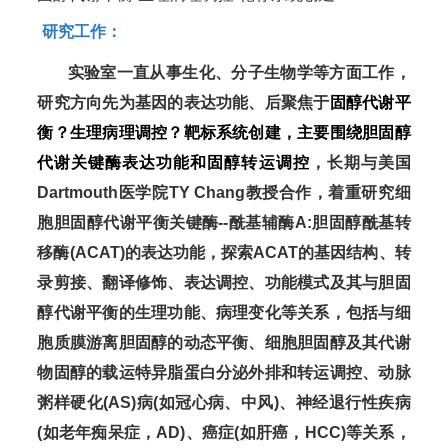
研究工作：
实验室一直从事生化、分子生物学等方面工作，
研究方向先为基因的表达功能、后聚焦于
固醇代谢平
衡？生理病理调控？靶标系统创建，主要围绕胆固醇
代谢关键酶表达功能和固醇转运调控
，长期与美国
Dartmouth医学院TY Chang教授合作，着重研究细
胞胆固醇代谢平衡关键酶--酰基辅酶A:胆固醇酰基转
移酶(ACAT)的表达功能，探索ACAT的基因结构、转
录剪接、翻译修饰、表达调控、功能模式及其与胆固
醇代谢平衡的生理功能、病理变化等关系，包括与细
胞质膜游离胆固醇的动态平衡、细胞胆固醇及其代谢
物固醇的载运特异脂蛋白分泌外排和转运调控、动脉
粥样硬化(AS)病(如冠心病、中风)、神经退行性疾病
(如老年痴呆症，AD)、癌症(如肝癌，HCC)等关系，