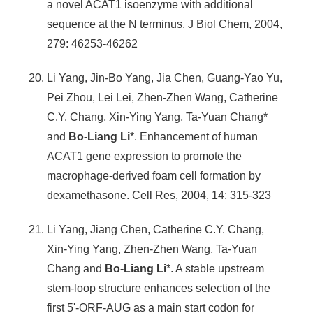
a novel ACAT1 isoenzyme with additional
sequence at the N terminus. J Biol Chem, 2004,
279: 46253-46262
Li Yang, Jin-Bo Yang, Jia Chen, Guang-Yao Yu,
Pei Zhou, Lei Lei, Zhen-Zhen Wang, Catherine
C.Y. Chang, Xin-Ying Yang, Ta-Yuan Chang*
and
Bo-Liang Li
*. Enhancement of human
ACAT1 gene expression to promote the
macrophage-derived foam cell formation by
dexamethasone. Cell Res, 2004, 14: 315-323
Li Yang, Jiang Chen, Catherine C.Y. Chang,
Xin-Ying Yang, Zhen-Zhen Wang, Ta-Yuan
Chang and
Bo-Liang Li
*. A stable upstream
stem-loop structure enhances selection of the
first 5'-ORF-AUG as a main start codon for