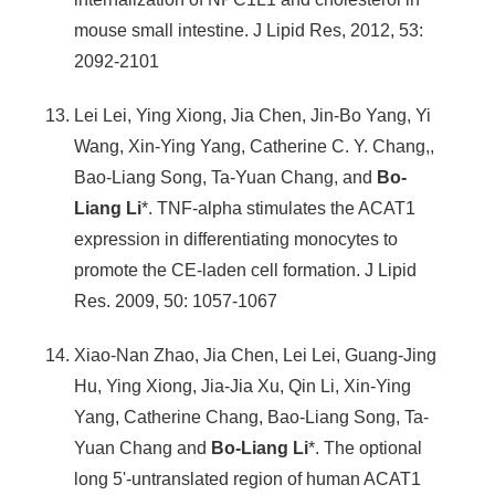
mouse small intestine. J Lipid Res, 2012, 53:
2092-2101
Lei Lei, Ying Xiong, Jia Chen, Jin-Bo Yang, Yi
Wang, Xin-Ying Yang, Catherine C. Y. Chang,,
Bao-Liang Song, Ta-Yuan Chang, and
Bo-
Liang Li
*. TNF-alpha stimulates the ACAT1
expression in differentiating monocytes to
promote the CE-laden cell formation. J Lipid
Res. 2009, 50: 1057-1067
Xiao-Nan Zhao, Jia Chen, Lei Lei, Guang-Jing
Hu, Ying Xiong, Jia-Jia Xu, Qin Li, Xin-Ying
Yang, Catherine Chang, Bao-Liang Song, Ta-
Yuan Chang and
Bo-Liang Li
*. The optional
long 5'-untranslated region of human ACAT1