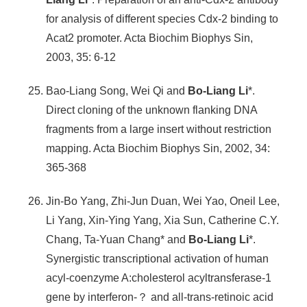
for analysis of different species Cdx-2 binding to
Acat2 promoter. Acta Biochim Biophys Sin,
2003, 35: 6-12
Bao-Liang Song, Wei Qi and
Bo-Liang Li
*.
Direct cloning of the unknown flanking DNA
fragments from a large insert without restriction
mapping. Acta Biochim Biophys Sin, 2002, 34:
365-368
Jin-Bo Yang, Zhi-Jun Duan, Wei Yao, Oneil Lee,
Li Yang, Xin-Ying Yang, Xia Sun, Catherine C.Y.
Chang, Ta-Yuan Chang* and
Bo-Liang Li
*.
Synergistic transcriptional activation of human
acyl-coenzyme A:cholesterol acyltransferase-1
gene by interferon-？ and all-trans-retinoic acid