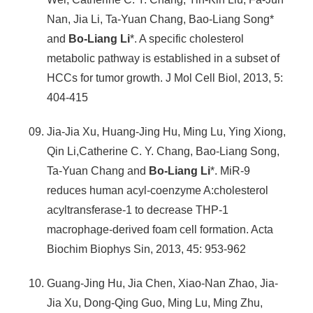
Nan, Jia Li, Ta-Yuan Chang, Bao-Liang Song*
and
Bo-Liang Li
*. A specific cholesterol
metabolic pathway is established in a subset of
HCCs for tumor growth. J Mol Cell Biol, 2013, 5:
404-415
Jia-Jia Xu, Huang-Jing Hu, Ming Lu, Ying Xiong,
Qin Li,Catherine C. Y. Chang, Bao-Liang Song,
Ta-Yuan Chang and
Bo-Liang Li
*. MiR-9
reduces human acyl-coenzyme A:cholesterol
acyltransferase-1 to decrease THP-1
macrophage-derived foam cell formation. Acta
Biochim Biophys Sin, 2013, 45: 953-962
Guang-Jing Hu, Jia Chen, Xiao-Nan Zhao, Jia-
Jia Xu, Dong-Qing Guo, Ming Lu, Ming Zhu,