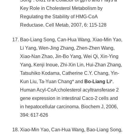
Key Role in Cholesterol Metabolism by
Regulating the Stability of HMG-CoA
Reductase. Cell Metab, 2007, 6: 115-128
Bao-Liang Song, Can-Hua Wang, Xiao-Min Yao,
Li Yang, Wen-Jing Zhang, Zhen-Zhen Wang,
Xiao-Nan Zhao, Jin-Bo Yang, Wei Qi, Xin-Ying
Yang, Kenji Inoue, Zhi-Xin Lin, Hui-Zhan Zhang,
Tatsuhiko Kodama, Catherine C.Y. Chang, Yin-
Kun Liu, Ta-Yuan Chang* and
Bo-Liang Li
*.
Human Acyl-CoA:cholesterol acyltransferase 2
gene expression in intestinal Caco-2 cells and
in hepatocellular carcinoma. Biochem J, 2006,
394: 617-626
Xiao-Min Yao, Can-Hua Wang, Bao-Liang Song,