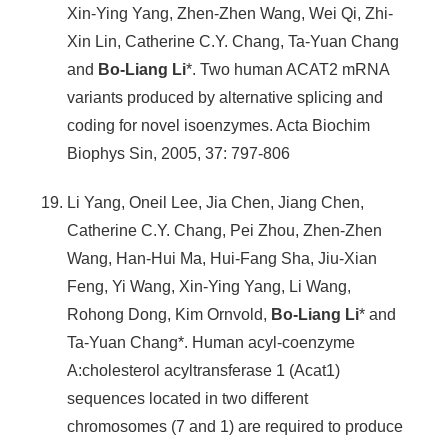
Xin-Ying Yang, Zhen-Zhen Wang, Wei Qi, Zhi-
Xin Lin, Catherine C.Y. Chang, Ta-Yuan Chang
and
Bo-Liang Li
*. Two human ACAT2 mRNA
variants produced by alternative splicing and
coding for novel isoenzymes. Acta Biochim
Biophys Sin, 2005, 37: 797-806
Li Yang, Oneil Lee, Jia Chen, Jiang Chen,
Catherine C.Y. Chang, Pei Zhou, Zhen-Zhen
Wang, Han-Hui Ma, Hui-Fang Sha, Jiu-Xian
Feng, Yi Wang, Xin-Ying Yang, Li Wang,
Rohong Dong, Kim Ornvold,
Bo-Liang Li
* and
Ta-Yuan Chang*. Human acyl-coenzyme
A:cholesterol acyltransferase 1 (Acat1)
sequences located in two different
chromosomes (7 and 1) are required to produce