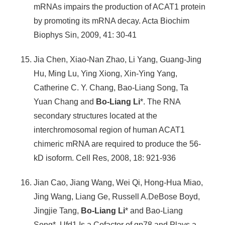
mRNAs impairs the production of ACAT1 protein
by promoting its mRNA decay. Acta Biochim
Biophys Sin, 2009, 41: 30-41
Jia Chen, Xiao-Nan Zhao, Li Yang, Guang-Jing
Hu, Ming Lu, Ying Xiong, Xin-Ying Yang,
Catherine C. Y. Chang, Bao-Liang Song, Ta
Yuan Chang and
Bo-Liang Li
*. The RNA
secondary structures located at the
interchromosomal region of human ACAT1
chimeric mRNA are required to produce the 56-
kD isoform. Cell Res, 2008, 18: 921-936
Jian Cao, Jiang Wang, Wei Qi, Hong-Hua Miao,
Jing Wang, Liang Ge, Russell A.DeBose Boyd,
Jingjie Tang,
Bo-Liang Li
* and Bao-Liang
Song*. Ufd1 Is a Cofactor of gp78 and Plays a