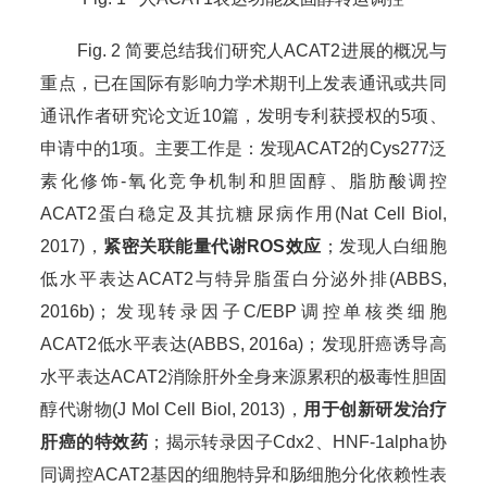
Fig. 2 简要总结我们研究人ACAT2进展的概况与
重点，已在国际有影响力学术期刊上发表通讯或共同
通讯作者研究论文近10篇，发明专利获授权的5项、
申请中的1项。主要工作是：发现ACAT2的Cys277泛
素化修饰-氧化竞争机制和胆固醇、脂肪酸调控
ACAT2蛋白稳定及其抗糖尿病作用(Nat Cell Biol,
2017)，
紧密关联能量代谢
ROS
效应
；发现人白细胞
低水平表达ACAT2与特异脂蛋白分泌外排(ABBS,
2016b)；发现转录因子C/EBP调控单核类细胞
ACAT2低水平表达(ABBS, 2016a)；发现肝癌诱导高
水平表达ACAT2消除肝外全身来源累积的极毒性胆固
醇代谢物(J Mol Cell Biol, 2013)，
用于创新研发治疗
肝癌的特效药
；揭示转录因子Cdx2、HNF-1alpha协
同调控ACAT2基因的细胞特异和肠细胞分化依赖性表