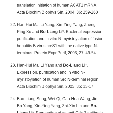
translation initiation of human ACAT1 mRNA.
Acta Biochim Biophys Sin, 2004, 36: 259-268
Han-Hui Ma, Li Yang, Xin-Ying Yang, Zheng-
Ping Xu and
Bo-Liang Li
*. Bacterial expression,
purification and in vitro N-myristoylation of fusion
hepatitis B virus preS1 with the native type-N-
terminus. Protein Expr Purif, 2003, 27: 49-54
Han-Hui Ma, Li Yang and
Bo-Liang Li
*.
Expression, purification and in vitro N-
myristoylation of human Src N-terminal region.
Acta Biochim Biophys Sin, 2003, 35: 13-17
Bao-Liang Song, Wei Qi, Can-Hua Wang, Jin-
Bo Yang, Xin-Ying Yang, Zhi-Xin Lin and
Bo-
Liang Li
*. Preparation of an anti-Cdx-2 antibody