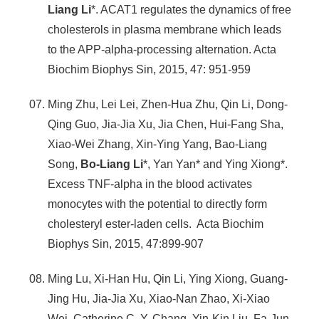
Liang Li
*. ACAT1 regulates the dynamics of free
cholesterols in plasma membrane which leads
to the APP-alpha-processing alternation. Acta
Biochim Biophys Sin, 2015, 47: 951-959
Ming Zhu, Lei Lei, Zhen-Hua Zhu, Qin Li, Dong-
Qing Guo, Jia-Jia Xu, Jia Chen, Hui-Fang Sha,
Xiao-Wei Zhang, Xin-Ying Yang, Bao-Liang
Song,
Bo-Liang Li
*, Yan Yan* and Ying Xiong*.
Excess TNF-alpha in the blood activates
monocytes with the potential to directly form
cholesteryl ester-laden cells. Acta Biochim
Biophys Sin, 2015, 47:899-907
Ming Lu, Xi-Han Hu, Qin Li, Ying Xiong, Guang-
Jing Hu, Jia-Jia Xu, Xiao-Nan Zhao, Xi-Xiao
Wei, Catherine C. Y. Chang, Yin-Kin Liu, Fa-Jun