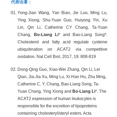
代表论著：
Yong-Jian Wang, Yan Bian, Jie Luo, Ming Lu,
Ying Xiong, Shu-Yuan Guo, Huiyong Yin, Xu
Lin, Qin Li, Catherine CY Chang, Ta-Yuan
Chang,
Bo-Liang Li
* and Bao-Liang Song*.
Cholesterol and fatty acid regulate cysteine
ubiquitination on ACAT2 via competitive
oxidation. Nat Cell Biol, 2017, 19: 808-819
Dong-Qing Guo, Xiao-Wei Zhang, Qin Li, Lei
Qian, Jia-Jia Xu, Ming Lu, Xi-Han Hu, Zhu Ming,
Catherine C. Y. Chang, Bao-Liang Song, Ta-
Yuan Chang, Ying Xiong and
Bo-Liang Li
*. The
ACAT2 expression of human leukocytes is
responsible for the excretion of lipoproteins
containing cholesteryl/steryl esters. Acta