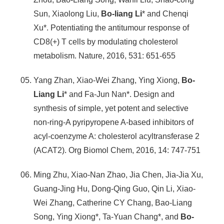
Sun, Xiaolong Liu,
Bo-liang Li
* and Chenqi
Xu*. Potentiating the antitumour response of
CD8(+) T cells by modulating cholesterol
metabolism. Nature, 2016, 531: 651-655
Yang Zhan, Xiao-Wei Zhang, Ying Xiong,
Bo-
Liang Li
* and Fa-Jun Nan*. Design and
synthesis of simple, yet potent and selective
non-ring-A pyripyropene A-based inhibitors of
acyl-coenzyme A: cholesterol acyltransferase 2
(ACAT2). Org Biomol Chem, 2016, 14: 747-751
Ming Zhu, Xiao-Nan Zhao, Jia Chen, Jia-Jia Xu,
Guang-Jing Hu, Dong-Qing Guo, Qin Li, Xiao-
Wei Zhang, Catherine CY Chang, Bao-Liang
Song, Ying Xiong*, Ta-Yuan Chang*, and
Bo-