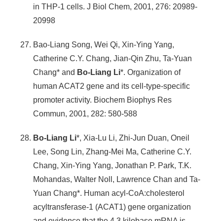
in THP-1 cells. J Biol Chem, 2001, 276: 20989-
20998
Bao-Liang Song, Wei Qi, Xin-Ying Yang,
Catherine C.Y. Chang, Jian-Qin Zhu, Ta-Yuan
Chang* and
Bo-Liang Li
*. Organization of
human ACAT2 gene and its cell-type-specific
promoter activity. Biochem Biophys Res
Commun, 2001, 282: 580-588
Bo-Liang Li
*, Xia-Lu Li, Zhi-Jun Duan, Oneil
Lee, Song Lin, Zhang-Mei Ma, Catherine C.Y.
Chang, Xin-Ying Yang, Jonathan P. Park, T.K.
Mohandas, Walter Noll, Lawrence Chan and Ta-
Yuan Chang*. Human acyl-CoA:cholesterol
acyltransferase-1 (ACAT1) gene organization
and evidence that the 4.3 kilobase mRNA is