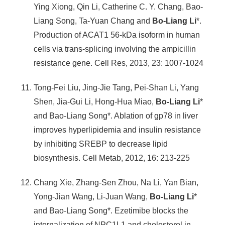
Ying Xiong, Qin Li, Catherine C. Y. Chang, Bao-
Liang Song, Ta-Yuan Chang and
Bo-Liang Li
*.
Production of ACAT1 56-kDa isoform in human
cells via trans-splicing involving the ampicillin
resistance gene. Cell Res, 2013, 23: 1007-1024
Tong-Fei Liu, Jing-Jie Tang, Pei-Shan Li, Yang
Shen, Jia-Gui Li, Hong-Hua Miao,
Bo-Liang Li
*
and Bao-Liang Song*. Ablation of gp78 in liver
improves hyperlipidemia and insulin resistance
by inhibiting SREBP to decrease lipid
biosynthesis. Cell Metab, 2012, 16: 213-225
Chang Xie, Zhang-Sen Zhou, Na Li, Yan Bian,
Yong-Jian Wang, Li-Juan Wang,
Bo-Liang Li
*
and Bao-Liang Song*. Ezetimibe blocks the
internalization of NPC1L1 and cholesterol in