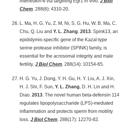
interleukin-6 via targeting Egr1 in vivo.
J Biol
Chem
. 288(6): 4310-20.
L. Ma, H. G. Yu, Z. M, Ni, S. G. Hu, W. B. Ma, C.
Chu, Q. Liu and
Y. L. Zhang
.
2013
. Spink13, an
epididymis-specific gene of the Kazal-type
serine protease inhibitor (SPINK) family, is
essential for the acrosomal integrity and male
fertility.
J Biol Chem
. 288(14): 10154-65.
H. G. Yu, J. Dong, Y. H. Gu, H. Y. Liu, A. J. Xin,
H. J. Shi, F. Sun,
Y. L. Zhang
, D. H. Lin and H.
Diao.
2013
. The novel human beta-defensin 114
regulates lipopolysaccharide (LPS)-mediated
inflammation and protects sperm from motility
loss.
J Biol Chem
. 288(17): 12270-82.