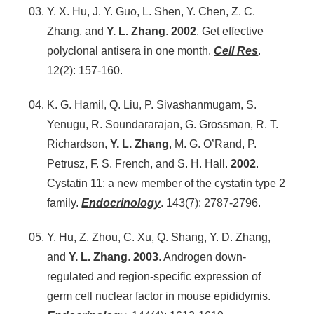
Y. X. Hu, J. Y. Guo, L. Shen, Y. Chen, Z. C.
Zhang, and
Y. L. Zhang
.
2002
. Get effective
polyclonal antisera in one month.
Cell Res
.
12(2): 157-160.
K. G. Hamil, Q. Liu, P. Sivashanmugam, S.
Yenugu, R. Soundararajan, G. Grossman, R. T.
Richardson,
Y. L. Zhang
, M. G. O’Rand, P.
Petrusz, F. S. French, and S. H. Hall.
2002
.
Cystatin 11: a new member of the cystatin type 2
family.
Endocrinology
. 143(7): 2787-2796.
Y. Hu, Z. Zhou, C. Xu, Q. Shang, Y. D. Zhang,
and
Y. L. Zhang
.
2003
. Androgen down-
regulated and region-specific expression of
germ cell nuclear factor in mouse epididymis.