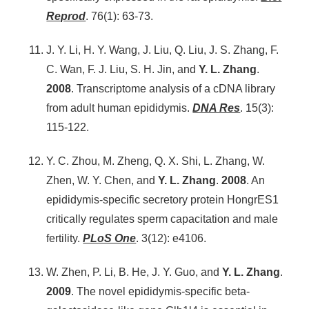
Reprod
. 76(1): 63-73.
J. Y. Li, H. Y. Wang, J. Liu, Q. Liu, J. S. Zhang, F.
C. Wan, F. J. Liu, S. H. Jin, and
Y. L. Zhang
.
2008
. Transcriptome analysis of a cDNA library
from adult human epididymis.
DNA Res
. 15(3):
115-122.
Y. C. Zhou, M. Zheng, Q. X. Shi, L. Zhang, W.
Zhen, W. Y. Chen, and
Y. L. Zhang
.
2008
. An
epididymis-specific secretory protein HongrES1
critically regulates sperm capacitation and male
fertility.
PLoS One
. 3(12): e4106.
W. Zhen, P. Li, B. He, J. Y. Guo, and
Y. L. Zhang
.
2009
. The novel epididymis-specific beta-