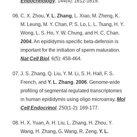
Endocrinology
. 144(4): 1612-1619.
C. X. Zhou,
Y. L. Zhang
, L. Xiao, M. Zheng, K.
M. Leung, M. Y. Chan, P. S. Lo, L. L. Tsang, H. Y.
Wong, L. S. Ho, Y. W. Chung, and H. C. Chan.
2004
. An epididymis-specific beta-defensin is
important for the initiation of sperm maturation.
Nat Cell Biol
. 6(5): 458-464.
J. S. Zhang, Q. Liu, Y. M. Li, S. H. Hall, F. S.
French, and
Y. L. Zhang
.
2006
. Genome-wide
profiling of segmental-regulated transcriptomes
in human epididymis using oligo microarray.
Mol
Cell Endocrinol
. 250(1-2): 169-177.
H. X. Yuan, A. H. Liu, L. Zhang, H. Zhou, Y.
Wang, H. Zhang, G. Wang, R. Zeng,
Y. L.