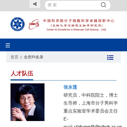
Toggle
navigation
首页
全所PI名录
人才队伍
张永莲
研究员，中科院院士，博士
生导师，上海市分子男科学
重点实验室学术委员会主任
E-
mail:
ylzhang@@sibcb.ac.cn