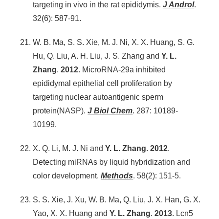
targeting in vivo in the rat epididymis.
J Androl
.
32(6): 587-91.
W. B. Ma, S. S. Xie, M. J. Ni, X. X. Huang, S. G.
Hu, Q. Liu, A. H. Liu, J. S. Zhang and
Y. L.
Zhang
.
2012
. MicroRNA-29a inhibited
epididymal epithelial cell proliferation by
targeting nuclear autoantigenic sperm
protein(NASP).
J Biol Chem
. 287: 10189-
10199.
X. Q. Li, M. J. Ni and
Y. L. Zhang
.
2012
.
Detecting miRNAs by liquid hybridization and
color development.
Methods
. 58(2): 151-5.
S. S. Xie, J. Xu, W. B. Ma, Q. Liu, J. X. Han, G. X.
Yao, X. X. Huang and
Y. L. Zhang
.
2013
. Lcn5