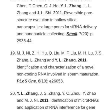
Chen, F. Chen, Q. J. He,
Y. L. Zhang
, L. L.
Zhang and J. L. Shi.
2011
. Reversible pore-
structure evolution in hollow silica
nanocapsules: large pores for siRNA delivery
and nanoparticle collecting.
Small
. 7(20): p.
2935-44.
M. J. Ni, Z. H. Hu, Q. Liu, M. F. Liu, M. H. Lu, J. S.
Zhang, L. Zhang and
Y. L. Zhang
.
2011
.
Identification and characterization of a novel
non-coding RNA involved in sperm maturation.
PLoS One
. 6(10): e26053.
Y. L. Zhang
, J. S. Zhang, Y. C. Zhou, Y. Zhao
and M. J. Ni.
2011
. Identification of microRNAs
and application of RNA interference for gene