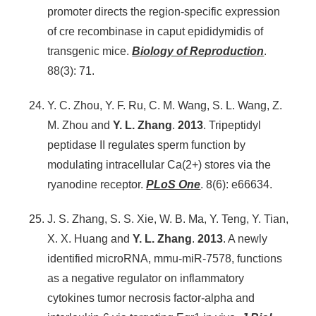
promoter directs the region-specific expression
of cre recombinase in caput epididymidis of
transgenic mice.
Biology of Reproduction
.
88(3): 71.
Y. C. Zhou, Y. F. Ru, C. M. Wang, S. L. Wang, Z.
M. Zhou and
Y. L. Zhang
.
2013
. Tripeptidyl
peptidase II regulates sperm function by
modulating intracellular Ca(2+) stores via the
ryanodine receptor.
PLoS One
. 8(6): e66634.
J. S. Zhang, S. S. Xie, W. B. Ma, Y. Teng, Y. Tian,
X. X. Huang and
Y. L. Zhang
.
2013
. A newly
identified microRNA, mmu-miR-7578, functions
as a negative regulator on inflammatory
cytokines tumor necrosis factor-alpha and