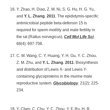
Y. Zhao, H. Diao, Z. M. Ni, S. G. Hu, H. G. Yu,
and
Y. L. Zhang
.
2011
. The epididymis-specific
antimicrobial peptide beta-defensin 15 is
required for sperm motility and male fertility in
the rat (Rattus norvegicus).
Cell Mol Life Sci
.
68(4): 697-708.
C. M. Wang, C. Y. Huang, Y. H. Gu, Y. C. Zhou,
Z. M. Zhu, and
Y. L. Zhang
.
2011
. Biosynthesis
and distribution of Lewis X- and Lewis Y-
containing glycoproteins in the murine male
reproductive system.
Glycobiology
. 21(2): 225-
234.
Y. Chen, C. Chu, Y. C. Zhou, Y. F. Ru, H. R.