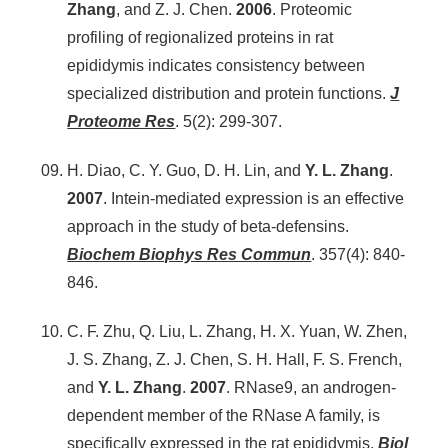
Zhang
, and Z. J. Chen.
2006
. Proteomic
profiling of regionalized proteins in rat
epididymis indicates consistency between
specialized distribution and protein functions.
J
Proteome Res
. 5(2): 299-307.
H. Diao, C. Y. Guo, D. H. Lin, and
Y. L. Zhang
.
2007
. Intein-mediated expression is an effective
approach in the study of beta-defensins.
Biochem Biophys Res Commun
. 357(4): 840-
846.
C. F. Zhu, Q. Liu, L. Zhang, H. X. Yuan, W. Zhen,
J. S. Zhang, Z. J. Chen, S. H. Hall, F. S. French,
and
Y. L. Zhang
.
2007
. RNase9, an androgen-
dependent member of the RNase A family, is
specifically expressed in the rat epididymis.
Biol