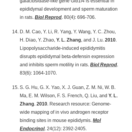
galactosidase-like gene Glb1l4 is essential in
epididymal development and sperm maturation
in rats.
Biol Reprod
. 80(4): 696-706.
D. M. Cao, Y. Li, R. Yang, Y. Wang, Y. C. Zhou,
H. Diao, Y. Zhao,
Y. L. Zhang
, and J. Lu.
2010
.
Lipopolysaccharide-induced epididymitis
disrupts epididymal beta-defensin expression
and inhibits sperm motility in rats.
Biol Reprod
.
83(6): 1064-1070.
S. G. Hu, G. X. Yao, X. J. Guan, Z. M. Ni, W. B.
Ma, E. M. Wilson, F. S. French, Q. Liu, and
Y. L.
Zhang
.
2010
. Research resource: Genome-
wide mapping of in vivo androgen receptor
binding sites in mouse epididymis.
Mol
Endocrinol
. 24(12): 2392-2405.