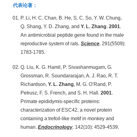
代表论著：
P. Li, H. C. Chan, B. He, S. C. So, Y. W. Chung,
Q. Shang, Y. D. Zhang, and
Y. L. Zhang
.
2001
.
An antimicrobial peptide gene found in the male
reproductive system of rats.
Science
. 291(5509):
1783-1785.
Q. Liu, K. G. Hamil, P. Sivashanmugam, G.
Grossman, R. Soundararajan, A. J. Rao, R. T.
Richardson,
Y. L. Zhang
, M. G. O’Rand, P.
Petrusz, F. S. French, and S. H. Hall.
2001
.
Primate epididymis-specific proteins:
characterization of ESC42, a novel protein
containing a trefoil-like motif in monkey and
human.
Endocrinology
. 142(10): 4529-4539.