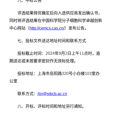
六、中标公告
评选结果择优确定后向入选供应商发出确认书，
同时将评选结果在中国科学院分子细胞科学卓越创新
中心网站（
http://cemcs.cas.cn/
）发布公告。
七、投标文件送达地址时间和联系方式
投标截止时间：
2024
年
9
月
2
日上午
11
点时，逾
期送达或未按要求密封作无效标处理。
投标地址：上海市岳阳路
320
号小白楼
103
室办
公室
联系方式：
jlin@sibcb.ac.cn
八、开标、评标时间和地址另行通知。