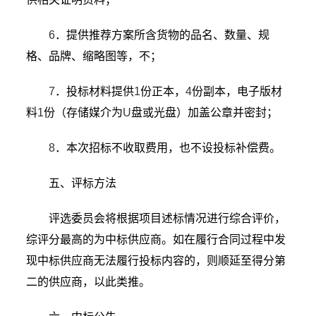
6
．提供推荐方案所含货物的品名、数量、规
格、品牌、缩略图等，不；
7
．投标材料提供
1
份正本，
4
份副本，电子版材
料
1
份（存储媒介为
U
盘或光盘）加盖公章并密封；
8
．本次招标不收取费用，也不设投标补偿费。
五、评标方法
评选委员会将根据项目述标情况进行综合评价，
综评分最高的为中标供应商。如在履行合同过程中发
现中标供应商无法履行投标内容的，则顺延至得分第
二的供应商，以此类推。