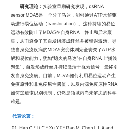
研究理论：
实验室早期研究发现，dsRNA
sensor MDA5是一个分子马达，能够通过ATP水解驱
动进行易位运动（translocation）。这种持续的易位
运动有效防止了MDA5在自身RNA上静止和异常聚
集，从而避免了其自发组装成纤丝并被错误激活。导
致自身免疫疾病的MDA5突变体则完全丧失了ATP水
解和易位能力，犹如“熄火的马达”在自身RNA上“搁浅
聚集”，自发形成纤丝并持续激活干扰素信号，最终引
发自身免疫病。目前，MDA5如何利用易位运动产生
免疫原性和非免疫原性阈值，以及内源免疫原性RNA
如何逃避该识别机制，仍然是领域内尚未解决的科学
难题。
代表论著：
Han,C.*,Li,C.*,Xu,Y.F.*,Rao,M.,Chen,L.L.# and