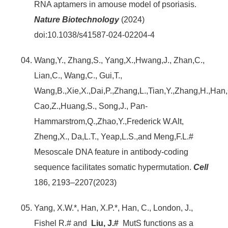
RNA aptamers in amouse model of psoriasis.
Nature Biotechnology
(2024)
doi:10.1038/s41587-024-02204-4
Wang,Y., Zhang,S., Yang,X.,Hwang,J., Zhan,C.,
Lian,C., Wang,C., Gui,T.,
Wang,B.,Xie,X.,Dai,P.,Zhang,L.,Tian,Y.,Zhang,H.,Han,
Cao,Z.,Huang,S., Song,J., Pan-
Hammarstrom,Q.,Zhao,Y.,Frederick W.Alt,
Zheng,X., Da,L.T., Yeap,L.S.,and Meng,F.L.#
Mesoscale DNA feature in antibody-coding
sequence facilitates somatic hypermutation.
Cell
186, 2193–2207(2023)
Yang, X.W.*, Han, X.P.*, Han, C., London, J.,
Fishel R.# and
Liu, J.#
MutS functions as a