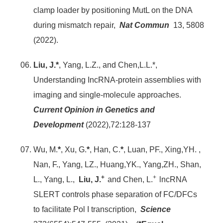
clamp loader by positioning MutL on the DNA
during mismatch repair,
Nat Commun
13, 5808
(2022).
Liu, J.*
, Yang, L.Z., and Chen,L.L.*,
Understanding IncRNA-protein assemblies with
imaging and single-molecule approaches.
Current Opinion in Genetics and
Development
(2022),72:128-137
Wu, M.
*
, Xu, G.
*
, Han, C.
*
, Luan, PF., Xing,YH. ,
Nan, F., Yang, LZ., Huang,YK., Yang,ZH., Shan,
+
+
L., Yang, L.,
Liu, J.
and Chen, L.
lncRNA
SLERT controls phase separation of FC/DFCs
to facilitate Pol I transcription,
Science