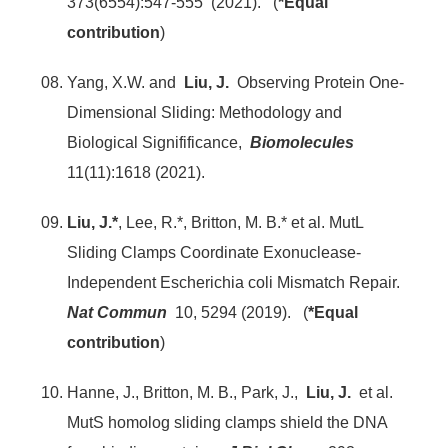
373(6554):547-555 (2021). (
*Equal
contribution
)
Yang, X.W. and
Liu, J.
Observing Protein One-
Dimensional Sliding: Methodology and
Biological Signifificance,
Biomolecules
11(11):1618 (2021).
Liu, J.*
, Lee, R.*, Britton, M. B.* et al. MutL
Sliding Clamps Coordinate Exonuclease-
Independent Escherichia coli Mismatch Repair.
Nat Commun
10, 5294 (2019). (
*Equal
contribution
)
Hanne, J., Britton, M. B., Park, J.,
Liu, J.
et al.
MutS homolog sliding clamps shield the DNA