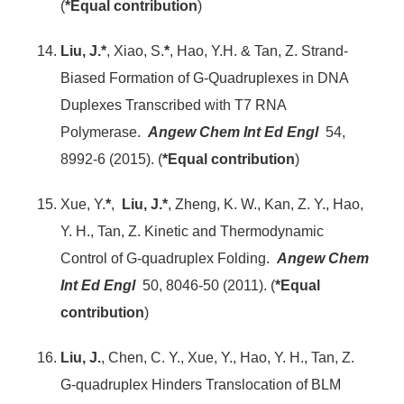
(
*Equal contribution
)
Liu, J.*
, Xiao, S.
*
, Hao, Y.H. & Tan, Z. Strand-
Biased Formation of G-Quadruplexes in DNA
Duplexes Transcribed with T7 RNA
Polymerase.
Angew Chem Int Ed Engl
54,
8992-6 (2015). (
*Equal contribution
)
Xue, Y.
*
,
Liu, J.*
, Zheng, K. W., Kan, Z. Y., Hao,
Y. H., Tan, Z. Kinetic and Thermodynamic
Control of G-quadruplex Folding.
Angew Chem
Int Ed Engl
50, 8046-50 (2011). (
*Equal
contribution
)
Liu, J.
, Chen, C. Y., Xue, Y., Hao, Y. H., Tan, Z.
G-quadruplex Hinders Translocation of BLM