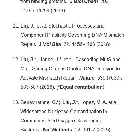
from binding proteins.
J Biol Chem
293,
14285-14294 (2018).
Liu, J.
et al. Stochastic Processes and
Component Plasticity Governing DNA Mismatch
Repair.
J Mol Biol
22, 4456-4468 (2018).
Liu, J.*
, Hanne, J.
*
et al. Cascading MutS and
MutL Sliding Clamps Control DNA Diffusion to
Activate Mismatch Repair.
Nature
539 (7630),
583-587 (2016). (
*Equal contribution
)
Senavirathne, G.
*
;
Liu, J.*
, Lopez, M. A. et al.
Widespread Nuclease Contamination in
Commonly Used Oxygen-Scavenging
Systems.
Nat Methods
12, 901-2 (2015).