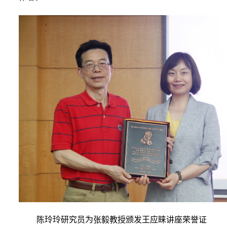
陈玲玲研究员为张毅教授颁发王应睐讲座荣誉证