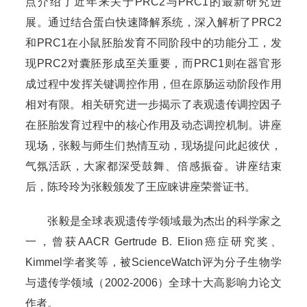
点介绍了近年来关于PRC2与PRC1的最新研究进
展。通过结合蛋白快速降解系统，深入解析了PRC2
和PRC1在小鼠胚胎发育不同阶段中的功能分工，发
现PRC2对囊胚形成至关重要，而PRC1则在器官形
成过程中发挥关键调控作用，但在原肠运动阶段作用
相对有限。相关研究进一步揭示了表观遗传调控因子
在胚胎发育过程中的核心作用及动态调控机制。讲座
现场，张毅与师生们热情互动，现场提问此起彼伏，
气氛活跃，大家都深受鼓舞、倍感振奋。讲座结束
后，陈玲玲为张毅颁发了王应睐讲座荣誉证书。
张毅是全球表观遗传学领域最为杰出的科学家之
一，曾获AACR Gertrude B. Elion癌症研究奖、
Kimmel学者奖等，被ScienceWatch评为分子生物学
与遗传学领域（2002-2006）全球十大高影响力论文
作者。