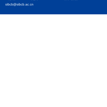
sibcb@sibcb.ac.cn