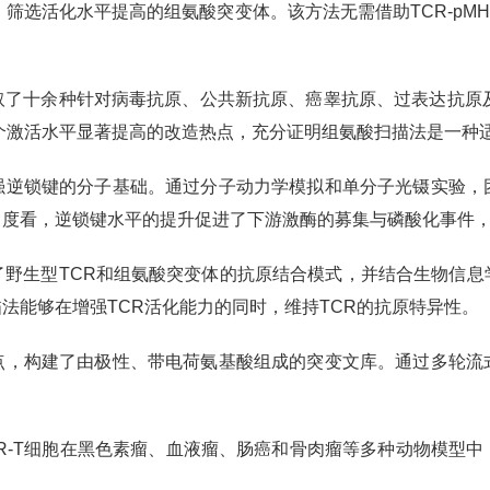
筛选活化水平提高的组氨酸突变体。该方法无需借助TCR-pM
取了十余种针对病毒抗原、公共新抗原、癌睾抗原、过表达抗原及
0个激活水平显著提高的改造热点，充分证明组氨酸扫描法是一种
强逆锁键的分子基础。通过分子动力学模拟和单分子光镊实验，
角度看，逆锁键水平的提升促进了下游激酶的募集与磷酸化事件，
了野生型TCR和组氨酸突变体的抗原结合模式，并结合生物信息
法能够在增强TCR活化能力的同时，维持TCR的抗原特异性。
点，构建了由极性、带电荷氨基酸组成的突变文库。通过多轮流
R-T细胞在黑色素瘤、血液瘤、肠癌和骨肉瘤等多种动物模型