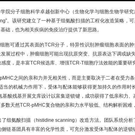
分子细胞科学卓越创新中心（生物化学与细胞生物学研究所）赵祥研究组的最
h histidine scanning”。该研究建立了一种基于组氨酸扫描的工
了基础，也为相关疾病的免疫治疗提供了新思路。
细胞可通过其表面的TCR分子，特异性识别肿瘤细胞表面的肿瘤
生发展过程中，肿瘤细胞可能出现抗原突变、抗原表达下调或缺失
感度，是丰富TCR候选库、增强TCR-T细胞疗法效能的重要研
pMHC之间的亲和力并无相关性，而是主要取决于二者在受力条件下
适当的机械力作用下，受体与配体能够获得更加持久的作用时
离的氨基酸残基开展文库设计以富集逆锁键，成功获得了低亲和力、
多数天然TCR-pMHC复合物的亲和力水平较低、结构解析困
氨酸扫描（histidine scanning）改造方法。团队系
的侧链基团具有丰富的化学性质，可充分激发受体与配体的逆锁键