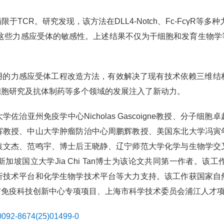
TCR。研究发现，该方法在DLL4-Notch、Fc-FcγR等
了这些力感应受体的敏感性。上述结果不仅为干细胞和发育生物学
的力感应受体工程改造方法，有效解决了现有技术依赖三维结构
细胞研究及抗体制药等多个领域的发展注入了新动力。
治亚州免疫学中心Nicholas Gascoigne教授、分子
辉教授、中山大学肿瘤防治中心周鹏辉教授、美国东北大学冯寅
袁文杰、范鸣宇、博士后王晓静、辽宁师范大学化学与生物学交
坡国立大学Jia Chi Tan博士为该论文共同第一作者。
析技术平台和化学生物学技术平台等大力支持。该工作获国家自
与免疫科技创新中心专项项目、上海市科学技术委员会浦江人才
/S0092-8674(25)01499-0