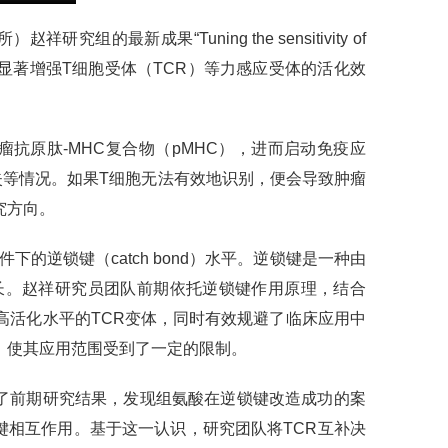
新成果“Tuning the sensitivity of
程化改造策略，可显著增强T细胞受体（TCR）等力感应受体的活化效
抗原肽-MHC复合物（pMHC），进而启动免疫应
等情况。如果T细胞无法有效地识别，便会导致肿瘤
究方向。
的逆锁键（catch bond）水平。逆锁键是一种由
长。赵祥研究员团队前期依托逆锁键作用原理，结合
高活化水平的TCR变体，同时有效规避了临床应用中
难，使其应用范围受到了一定的限制。
统分析了前期研究结果，发现组氨酸在逆锁键改造成功的案
相互作用。基于这一认识，研究团队将TCR互补决