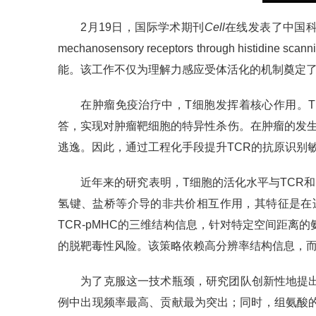
2月19日，国际学术期刊
Cell
在线发表了中国科学院
mechanosensory receptors throug
能。该工作不仅为理解力感应受体活化的机制奠定
在肿瘤免疫治疗中，T细胞发挥着核心作用。T
答，实现对肿瘤靶细胞的特异性杀伤。在肿瘤的发
逃逸。因此，通过工程化手段提升TCR的抗原识别敏
近年来的研究表明，T细胞的活化水平与TCR和
氢键、盐桥等介导的非共价相互作用，其特征是在
TCR-pMHC的三维结构信息，针对特定空间距
的脱靶毒性风险。该策略依赖高分辨率结构信息，而
为了克服这一技术瓶颈，研究团队创新性地提出了组
例中出现频率最高、贡献最为突出；同时，组氨酸