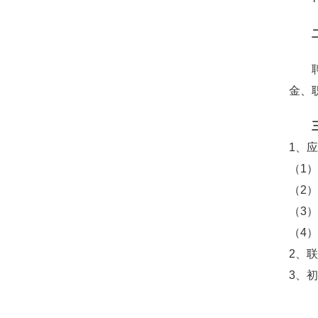
金、
1、
（1
（2
（3
（4
2、联
3、