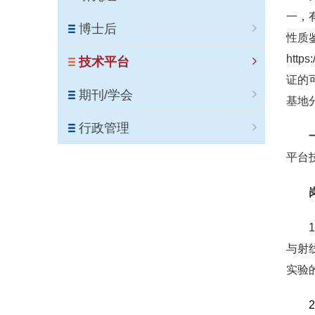
一，
博士后
性质
http
技术平台
证的
期刊/学会
基地
行政管理
平台
与射
实验