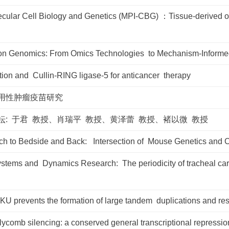
olecular Cell Biology and Genetics (MPI-CBG) ：Tissue-derived 
ion Genomics: From Omics Technologies to Mechanism-Informe
nd Cullin-RING ligase-5 for anticancer therapy
用性肿瘤疫苗研究
: 于君 教授、肖瑞平 教授、黄泽蕾 教授、褚以微 教授
ch to Bedside and Back: Intersection of Mouse Genetics and Cli
stems and Dynamics Research: The periodicity of tracheal car
 prevents the formation of large tandem duplications and re
comb silencing: a conserved general transcriptional repressio