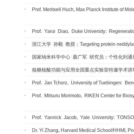
Prof. Meritxell Huch, Max Planck Institute of M
Prof. Yarui Diao, Duke University: Regenerat
浙江大学 孙毅 教授：Targeting protein neddylation a
国家纳米科学中心 聂广军 研究员：个性化到通
核糖核酸功能与应用全国重点实验室特邀学术讲坛
Prof. Jan Tchorz, University of Tuebingen: Ben
Prof. Mitsuru Morimoto, RIKEN Center for Biosy
Prof. Yannick Jacob, Yale University: TONSOKU
Dr. Yi Zhang, Harvard Medical School/HHMI, Poly